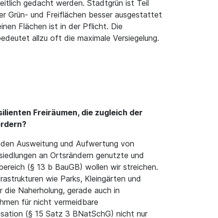
tlich gedacht werden. Stadtgrün ist Teil
er Grün- und Freiflächen besser ausgestattet
en Flächen ist in der Pflicht. Die
edeutet allzu oft die maximale Versiegelung.
lienten Freiräumen, die zugleich der
ördern?
enden Ausweitung und Aufwertung von
ssiedlungen an Ortsrändern genutzte und
ereich (§ 13 b BauGB) wollen wir streichen.
rastrukturen wie Parks, Kleingärten und
r die Naherholung, gerade auch in
ahmen für nicht vermeidbare
nsation (§ 15 Satz 3 BNatSchG) nicht nur