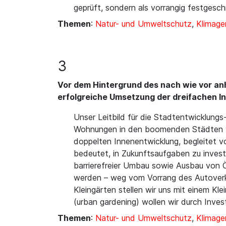
geprüft, sondern als vorrangig festgesc
Themen
:
Natur- und Umweltschutz
,
Klimage
3
Vor dem Hintergrund des nach wie vor anh
erfolgreiche Umsetzung der dreifachen I
Unser Leitbild für die Stadtentwicklung
Wohnungen in den boomenden Städten wol
doppelten Innenentwicklung, begleitet v
bedeutet, in Zukunftsaufgaben zu inves
barrierefreier Umbau sowie Ausbau von Ö
werden – weg vom Vorrang des Autoverke
Kleingärten stellen wir uns mit einem K
(urban gardening) wollen wir durch Inves
Themen
:
Natur- und Umweltschutz
,
Klimage