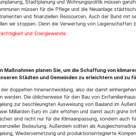
umplanung, Stadtplanung und Wohnungspolitik müssen ganzhei
ommunen müssen für die Pflege und die Neuanlage städtisch
rumenten und finanziellen Ressourcen. Auch der Bund mit sein
ollen wir stoppen. Denn die Verwertung von Liegenschaften b
rechtigkeit und Energiewende
n Maßnahmen planen Sie, um die Schaffung von klimaresi
n unseren Städten und Gemeinden zu erleichtern und zu f
 der doppelten Innenentwicklung, also der damit einhergeh
n werden. Die üblicherweise für den Bau von Einfamilienhau
gelung zur beschleunigten Ausweisung von Bauland im Außenb
ei Milliarden Euro im Jahr erhöhen und damit auch grüne Inf
chen sind nicht nur für die Klimaanpassung, sondern auch fü
senzieller Bedeutung. Außerdem sollten als Ausgleichsmaßn
gelung, Wiedervernetzung und produktionsintegrierte Kompe