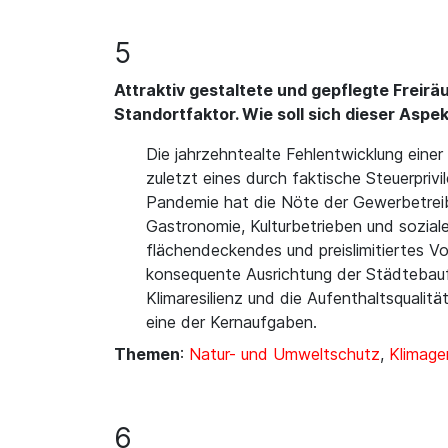
5
Attraktiv gestaltete und gepflegte Freirä
Standortfaktor. Wie soll sich dieser Aspe
Die jahrzehntealte Fehlentwicklung ein
zuletzt eines durch faktische Steuerpriv
Pandemie hat die Nöte der Gewerbetreibe
Gastronomie, Kulturbetrieben und sozial
flächendeckendes und preislimitiertes 
konsequente Ausrichtung der Städtebaufö
Klimaresilienz und die Aufenthaltsqualit
eine der Kernaufgaben.
Themen
:
Natur- und Umweltschutz
,
Klimage
6