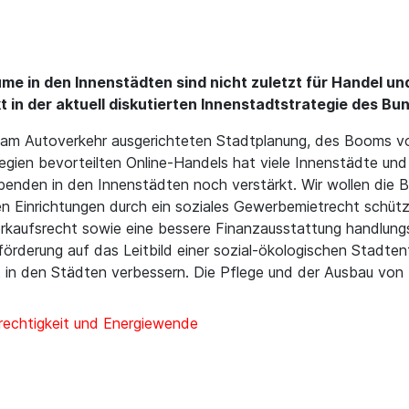
ume in den Innenstädten sind nicht zuletzt für Handel u
kt in der aktuell diskutierten Innenstadtstrategie des Bu
er am Autoverkehr ausgerichteten Stadtplanung, des Booms 
ilegien bevorteilten Online-Handels hat viele Innenstädte un
nden in den Innenstädten noch verstärkt. Wir wollen die Be
en Einrichtungen durch ein soziales Gewerbemietrecht schüt
Vorkaufsrecht sowie eine bessere Finanzausstattung handlun
rderung auf das Leitbild einer sozial-ökologischen Stadtent
ät in den Städten verbessern. Die Pflege und der Ausbau von F
rechtigkeit und Energiewende