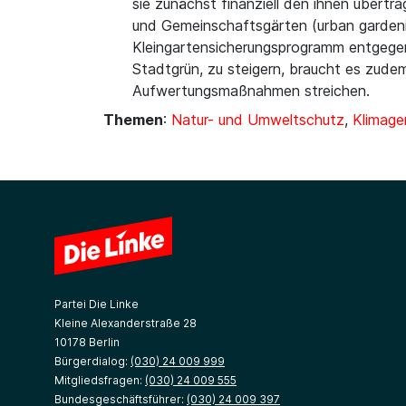
sie zunächst finanziell den ihnen über
und Gemeinschaftsgärten (urban gardening
Kleingartensicherungsprogramm entgegen.
Stadtgrün, zu steigern, braucht es zude
Aufwertungsmaßnahmen streichen.
Themen
:
Natur- und Umweltschutz
,
Klimage
Partei Die Linke
Kleine Alexanderstraße 28
10178 Berlin
Bürgerdialog:
(030) 24 009 999
Mitgliedsfragen:
(030) 24 009 555
Bundesgeschäftsführer:
(030) 24 009 397