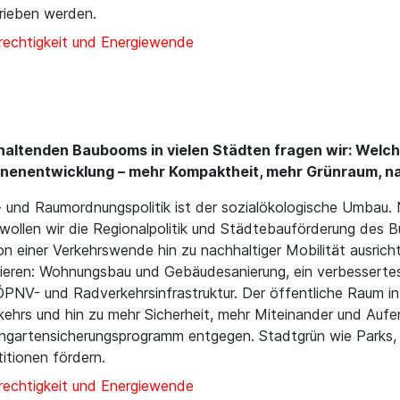
hrieben werden.
rechtigkeit und Energiewende
altenden Baubooms in vielen Städten fragen wir: Welche
nnenentwicklung – mehr Kompaktheit, mehr Grünraum, na
s- und Raumordnungspolitik ist der sozialökologische Umbau
len wir die Regionalpolitik und Städtebauförderung des B
on einer Verkehrswende hin zu nachhaltiger Mobilität ausrich
tieren: Wohnungsbau und Gebäudesanierung, ein verbesserte
PNV- und Radverkehrsinfrastruktur. Der öffentliche Raum in
hrs und hin zu mehr Sicherheit, mehr Miteinander und Aufen
leingartensicherungsprogramm entgegen. Stadtgrün wie Parks
titionen fördern.
rechtigkeit und Energiewende