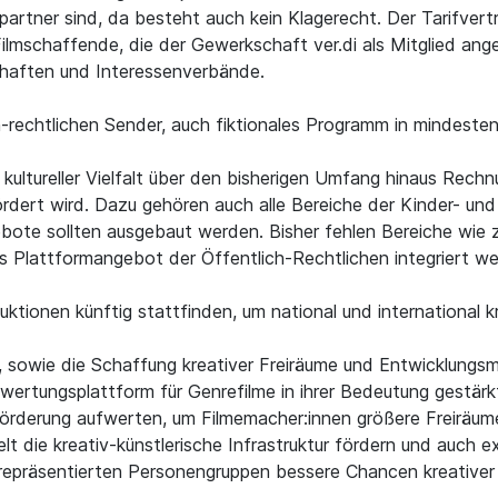
artner sind, da besteht auch kein Klagerecht. Der Tarifvert
 Filmschaffende, die der Gewerkschaft ver.di als Mitglied ang
haften und Interessenverbände.
h-rechtlichen Sender, auch fiktionales Programm in mindest
n kultureller Vielfalt über den bisherigen Umfang hinaus Rec
fördert wird. Dazu gehören auch alle Bereiche der Kinder- und
gebote sollten ausgebaut werden. Bisher fehlen Bereiche wie z
as Plattformangebot der Öffentlich-Rechtlichen integriert we
ktionen künftig stattfinden, um national und international kr
owie die Schaffung kreativer Freiräume und Entwicklungsmögl
uswertungsplattform für Genrefilme in ihrer Bedeutung gestär
förderung aufwerten, um Filmemacher:innen größere Freiräu
elt die kreativ-künstlerische Infrastruktur fördern und auch 
repräsentierten Personengruppen bessere Chancen kreativer 