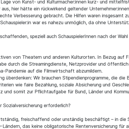
Lage von Kunst- und Kulturmacher:innen kurz- und mittelfrist
r aus, hier hätte ein rückwirkend geltender Unternehmer:inn
echte Verbesserung gebracht. Die Hilfen waren insgesamt zu 
 Schauspieler:in war es nahezu unmöglich, da ohne Unterstüt
rschaffenden, speziell auch SchauspielerInnen nach der Wahl 
ktiven von Theatern und anderen Kulturorten. In Bezug auf F
abe durch die Streamingdienste, Netzprovider und öffentlich-
a-Pandemie auf die Filmwirtschaft abzumildern.
rung überdenken: Wir brauchen Stipendienprogramme, die die 
iterien wie faire Bezahlung, soziale Absicherung und Geschl
etz und somit zur Pflichtaufgabe für Bund, Länder und Komm
 Sozialversicherung erforderlich?
bstständig, freischaffend oder unständig beschäftigt – in di
Ländern, das keine obligatorische Rentenversicherung für al