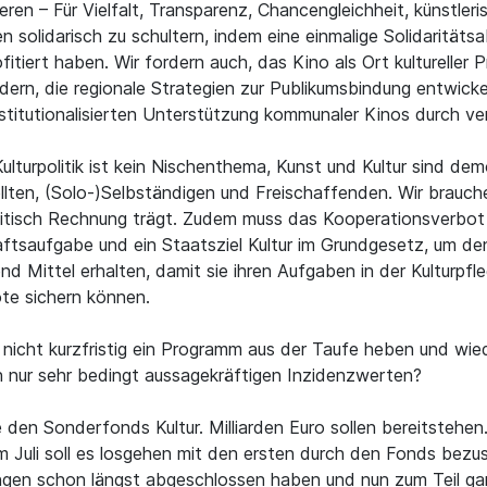
en – Für Vielfalt, Transparenz, Chancengleichheit, künstleris
olidarisch zu schultern, indem eine einmalige Solidaritätsa
ofitiert haben. Wir fordern auch, das Kino als Ort kulturelle
dern, die regionale Strategien zur Publikumsbindung entwic
stitutionalisierten Unterstützung kommunaler Kinos durch v
lturpolitik ist kein Nischenthema, Kunst und Kultur sind de
ten, (Solo-)Selbständigen und Freischaffenden. Wir brauchen
olitisch Rechnung trägt. Zudem muss das Kooperationsverb
aftsaufgabe und ein Staatsziel Kultur im Grundgesetz, um den
 Mittel erhalten, damit sie ihren Aufgaben in der Kulturpf
ote sichern können.
e nicht kurzfristig ein Programm aus der Taufe heben und wi
n nur sehr bedingt aussagekräftigen Inzidenzwerten?
 den Sonderfonds Kultur. Milliarden Euro sollen bereitstehen.
 im Juli soll es losgehen mit den ersten durch den Fonds bezu
ngen schon längst abgeschlossen haben und nun zum Teil gar n