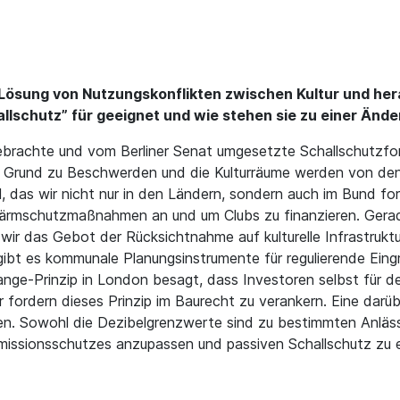
r Lösung von Nutzungskonflikten zwischen Kultur und h
llschutz” für geeignet und wie stehen sie zu einer Änd
brachte und vom Berliner Senat umgesetzte Schallschutzfon
r Grund zu Beschwerden und die Kulturräume werden von de
, das wir nicht nur in den Ländern, sondern auch im Bund for
Lärmschutzmaßnahmen an und um Clubs zu finanzieren. Gera
ir das Gebot der Rücksichtnahme auf kulturelle Infrastruktu
bt es kommunale Planungsinstrumente für regulierende Eingri
ge-Prinzip in London besagt, dass Investoren selbst für d
fordern dieses Prinzip im Baurecht zu verankern. Eine dar
en. Sowohl die Dezibelgrenzwerte sind zu bestimmten Anläss
issionsschutzes anzupassen und passiven Schallschutz zu e