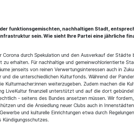
der funktionsgemischten, nachhaltigen Stadt, entsprech
frastruktur sein. Wie sieht Ihre Partei eine jährliche fi
r Corona durch Spekulation und den Ausverkauf der Städte b
alt zu erhalten. Für nachhaltige und gemeinwohlorientierte St
e Räume jenseits von reinen Verwertungsinteressen auch in Zuk
ur und die unterschiedlichen Kulturfonds. Während der Pandem
 die Kulturmacher:innen weiterzugeben. Zudem machen die Kul
g LiveKultur finanziell unterstützt und auf die dort gebündel
echtlich - seitens des Bundes ansetzen müssen. Wir fordern,
hützen und die Ansiedlung neuer Clubs auch in Innenstädte
r Gewerbe und kulturelle Einrichtungen etwa durch Regelung
 Kündigungsschutzes.