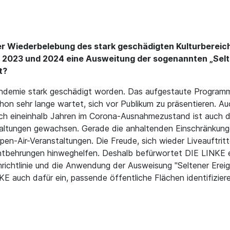
er Wiederbelebung des stark geschädigten Kulturbereic
, 2023 und 2024 eine Ausweitung der sogenannten „Selte
t?
andemie stark geschädigt worden. Das aufgestaute Programm
n sehr lange wartet, sich vor Publikum zu präsentieren. Auc
h eineinhalb Jahren im Corona-Ausnahmezustand ist auch di
altungen gewachsen. Gerade die anhaltenden Einschränkung
pen-Air-Veranstaltungen. Die Freude, sich wieder Liveauftri
behrungen hinweghelfen. Deshalb befürwortet DIE LINKE e
richtlinie und die Anwendung der Ausweisung "Seltener Ereign
NKE auch dafür ein, passende öffentliche Flächen identifizie