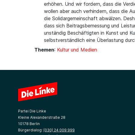
erhöhen. Und wir fordern, dass die Verdi
wollen aber auch verhindern, dass die A
die Solidargemeinschaft abwälzen. Desha
dass sich Beitragsbemessung und Leistun
unständig Beschäftigten in Kunst und Kul
selbstverständlich eine Überlastung dur
Themen
:
Kultur und Medien
Partei Die Linke
Kleine Alexanderstraße 28
10178 Berlin
Bürgerdialog:
(030) 24 009 999