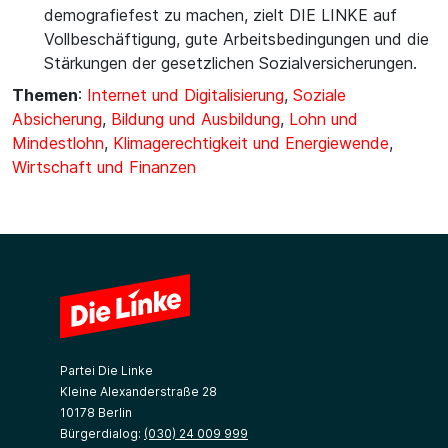
demografiefest zu machen, zielt DIE LINKE auf
Vollbeschäftigung, gute Arbeitsbedingungen und die
Stärkungen der gesetzlichen Sozialversicherungen.
Themen
:
Internet und Digitalisierung
,
Soziale
Absicherung
,
Bildung und Ausbildung
,
Lohn und
Mindestlohn
,
Klimagerechtigkeit und Energiewende
,
Wirtschaft und Finanzen
Partei Die Linke
Kleine Alexanderstraße 28
10178 Berlin
Bürgerdialog:
(030) 24 009 999