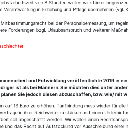
öchstarbeitszeit von 8 Stunden wollen wir stärker begrenze
 die Verantwortung in Erziehung und Pflege übernehmen (vgl. K
n Mitbestimmungsrecht bei der Personalbemessung, um rege
tere Forderungen bzgl. Urlaubsanspruch und weiterer Maßna
Geschlechter
mmenarbeit und Entwicklung veröffentlichte 2019 in eine
driger ist als bei Männern. Sie möchten dies unter and
 planen Sie jedoch diesen abzuschaffen, bzw. wie/ mit w
hn auf 13 Euro zu erhöhen. Tarifbindung muss wieder für al
rifverträge in ihrer Reichweite zu stärken und einen Unterb
rbeit soll abgeschafft werden. Wir wollen einen Rechtsansp
 und das Recht auf Aufstockung vor Ausschreibung einer neu