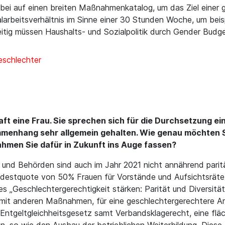
i auf einen breiten Maßnahmenkatalog, um das Ziel einer gle
larbeitsverhältnis im Sinne einer 30 Stunden Woche, um beisp
eitig müssen Haushalts- und Sozialpolitik durch Gender Budg
Geschlechter
aft eine Frau. Sie sprechen sich für die Durchsetzung e
ammenhang sehr allgemein gehalten. Wie genau möchten S
hmen Sie dafür in Zukunft ins Auge fassen?
nd Behörden sind auch im Jahr 2021 nicht annährend paritä
ndestquote von 50% Frauen für Vorstände und Aufsichtsräte 
s „Geschlechtergerechtigkeit stärken: Parität und Diversität
ig mit anderen Maßnahmen, für eine geschlechtergerechtere A
 Entgeltgleichheitsgesetz samt Verbandsklagerecht, eine fl