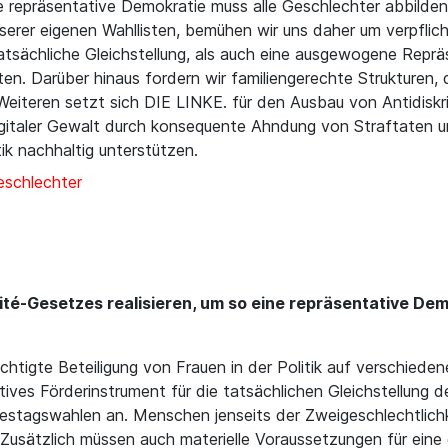
ne repräsentative Demokratie muss alle Geschlechter abbilde
erer eigenen Wahllisten, bemühen wir uns daher um verpflicht
 tatsächliche Gleichstellung, als auch eine ausgewogene Repr
en. Darüber hinaus fordern wir familiengerechte Strukturen, 
iteren setzt sich DIE LINKE. für den Ausbau von An­ti­dis­kri
gitaler Gewalt durch konsequente Ahndung von Straftaten und
ik nachhaltig unterstützen.
Geschlechter
ité-Gesetzes realisieren, um so eine repräsentative Dem
echtigte Beteiligung von Frauen in der Politik auf verschied
tives Förderinstrument für die tatsächlichen Gleichstellung 
destagswahlen an. Menschen jenseits der Zweigeschlechtlichk
. Zusätzlich müssen auch materielle Voraussetzungen für ein