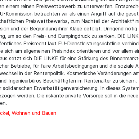
keiten einem reinen Preiswettbewerb zu unterwerfen. Entspre
r EU-Kommission betrachten wir als einen Angriff auf die ge
haftlichen Preiswettbewerbs, zum Nachteil der Architekt*inn
on und der Begründung ihrer Klage gefolgt. Dringend nötig 
g, um so den Preis- und Dumpingdruck zu senken. DIE LINKE
ntliches Preisrecht laut EU-Dienstleistungsrichtlinie verbin
 sich am allgemeinen Preisindex orientieren und vor allem ein
aus setzt sich DIE LINKE für eine Stärkung des Binnenmarkte
cher Betriebe, für faire Arbeitsbedingungen und die soziale 
wechsel in der Rentenpolitik. Kosmetische Veränderungen a
und Ingenieurbüros Beschäftigten im Rentenalter zu sichern
r solidarischen Erwerbstätigenversicherung. In dieses Syste
bezogen werden. Die riskante private Vorsorge soll in die ne
en.
ckel, Wohnen und Bauen