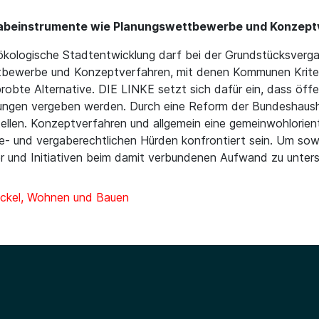
ergabeinstrumente wie Planungswettbewerbe und Konzep
 ökologische Stadtentwicklung darf bei der Grundstücksverg
tbewerbe und Konzeptverfahren, mit denen Kommunen Kriteri
rprobte Alternative. DIE LINKE setzt sich dafür ein, dass öff
ungen vergeben werden. Durch eine Reform der Bundeshau
ellen. Konzeptverfahren und allgemein eine gemeinwohlorien
lfe- und vergaberechtlichen Hürden konfrontiert sein. Um s
und Initiativen beim damit verbundenen Aufwand zu unterstü
ckel, Wohnen und Bauen