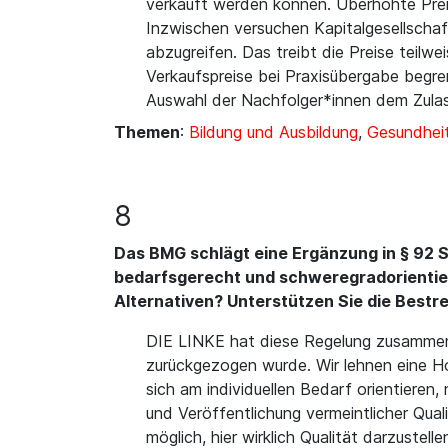
verkauft werden können. Überhöhte Prei
Inzwischen versuchen Kapitalgesellscha
abzugreifen. Das treibt die Preise teilwe
Verkaufspreise bei Praxisübergabe begr
Auswahl der Nachfolger*innen dem Zula
Themen
:
Bildung und Ausbildung
,
Gesundheit
8
Das BMG schlägt eine Ergänzung in § 92 S
bedarfsgerecht und schweregradorientiert
Alternativen? Unterstützen Sie die Best
DIE LINKE hat diese Regelung zusammen
zurückgezogen wurde. Wir lehnen eine H
sich am individuellen Bedarf orientier
und Veröffentlichung vermeintlicher Qua
möglich, hier wirklich Qualität darzuste