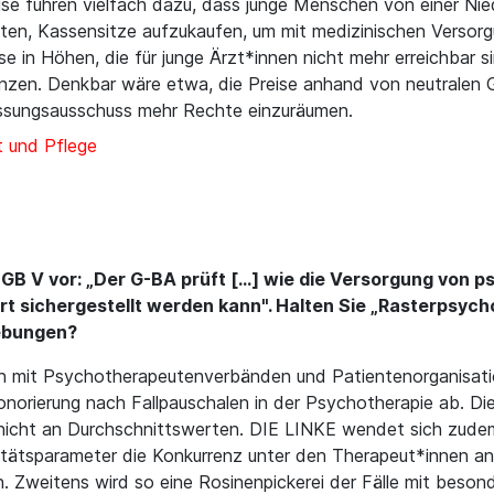
se führen vielfach dazu, dass junge Menschen von einer Ni
ften, Kassensitze aufzukaufen, um mit medizinischen Verso
ise in Höhen, die für junge Ärzt*innen nicht mehr erreichbar s
enzen. Denkbar wäre etwa, die Preise anhand von neutralen 
ssungsausschuss mehr Rechte einzuräumen.
 und Pflege
GB V vor: „Der G-BA prüft […] wie die Versorgung von p
 sichergestellt werden kann". Halten Sie „Rasterpsych
rebungen?
 mit Psychotherapeutenverbänden und Patientenorganisatio
onorierung nach Fallpauschalen in der Psychotherapie ab. 
en, nicht an Durchschnittswerten. DIE LINKE wendet sich zu
litätsparameter die Konkurrenz unter den Therapeut*innen anh
llen. Zweitens wird so eine Rosinenpickerei der Fälle mit be