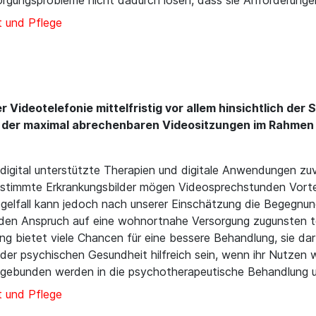
sorgungsprobleme nicht dadurch lösen, dass sie Anforderun
 und Pflege
r Videotelefonie mittelfristig vor allem hinsichtlich de
 der maximal abrechenbaren Videositzungen im Rahmen 
digital unterstützte Therapien und digitale Anwendungen zuv
estimmte Erkrankungsbilder mögen Videosprechstunden Vortei
egelfall kann jedoch nach unserer Einschätzung die Begegnung
 den Anspruch auf eine wohnortnahe Versorgung zugunsten te
ng bietet viele Chancen für eine bessere Behandlung, sie darf
er psychischen Gesundheit hilfreich sein, wenn ihr Nutzen 
ngebunden werden in die psychotherapeutische Behandlung 
 und Pflege