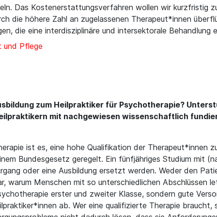
ln. Das Kostenerstattungsverfahren wollen wir kurzfristig z
durch die höhere Zahl an zugelassenen Therapeut*innen überf
en, die eine interdisziplinäre und intersektorale Behandlung 
 und Pflege
usbildung zum Heilpraktiker für Psychotherapie? Unter
ilpraktikern mit nachgewiesen wissenschaftlich fundie
rapie ist es, eine hohe Qualifikation der Therapeut*innen zu
nem Bundesgesetz geregelt. Ein fünfjähriges Studium mit (na
ehrgang oder eine Ausbildung ersetzt werden. Weder den Pat
, warum Menschen mit so unterschiedlichen Abschlüssen letzt
chotherapie erster und zweiter Klasse, sondern gute Versorg
raktiker*innen ab. Wer eine qualifizierte Therapie braucht, s