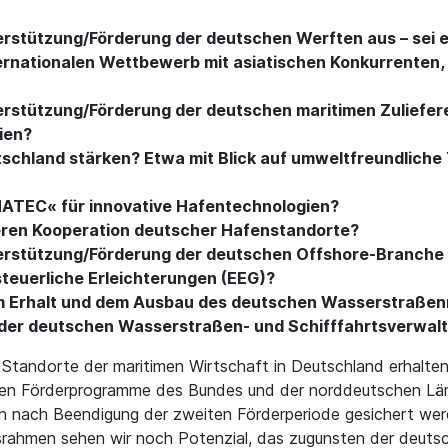
nterstützung/Förderung der deutschen Werften aus – sei e
rnationalen Wettbewerb mit asiatischen Konkurrenten, f
nterstützung/Förderung der deutschen maritimen Zulieferer
ien?
tschland stärken? Etwa mit Blick auf umweltfreundliche
HATEC« für innovative Hafentechnologien?
geren Kooperation deutscher Hafenstandorte?
nterstützung/Förderung der deutschen Offshore-Branche a
teuerliche Erleichterungen (EEG)?
 dem Erhalt und dem Ausbau des deutschen Wasserstraße
g der deutschen Wasserstraßen- und Schifffahrtsverwal
e Standorte der maritimen Wirtschaft in Deutschland erhalte
nden Förderprogramme des Bundes und der norddeutschen L
ch nach Beendigung der zweiten Förderperiode gesichert w
srahmen sehen wir noch Potenzial, das zugunsten der deut