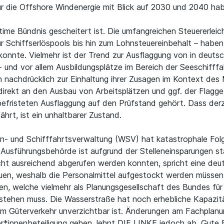
ür die Offshore Windenergie mit Blick auf 2030 und 2040 hab
ime Bündnis gescheitert ist. Die umfangreichen Steuererleic
ür Schiffserlöspools bis hin zum Lohnsteuereinbehalt – haben
nnte. Vielmehr ist der Trend zur Ausflaggung von in deutsc
 und vor allem Ausbildungsplätze im Bereich der Seeschiff
 nachdrücklich zur Einhaltung ihrer Zusagen im Kontext des
direkt an den Ausbau von Arbeitsplätzen und ggf. der Flagg
efristeten Ausflaggung auf den Prüfstand gehört. Dass derzei
hrt, ist ein unhaltbarer Zustand.
- und Schifffahrtsverwaltung (WSV) hat katastrophale Folg
 Ausführungsbehörde ist aufgrund der Stelleneinsparungen 
ht ausreichend abgerufen werden konnten, spricht eine deut
uen, weshalb die Personalmittel aufgestockt werden müssen
 welche vielmehr als Planungsgesellschaft des Bundes für g
stehen muss. Die Wasserstraße hat noch erhebliche Kapazitä
im Güterverkehr unverzichtbar ist. Änderungen am Fachplanu
*innenbeteiligung gehen, lehnt DIE LINKE jedoch ab. Gute Bet