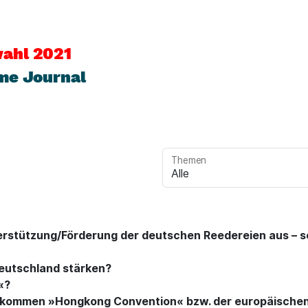
ahl 2021
me Journal
Themen
nterstützung/Förderung der deutschen Reedereien aus – sei
Deutschland stärken?
«?
Abkommen »Hongkong Convention« bzw. der europäischen 