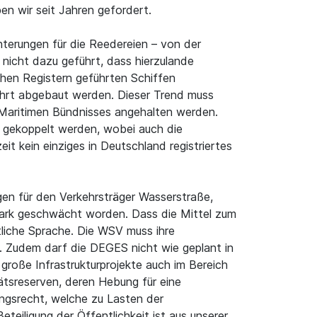
en wir seit Jahren gefordert.
hterungen für die Reedereien – von der
 nicht dazu geführt, dass hierzulande
hen Registern geführten Schiffen
fahrt abgebaut werden. Dieser Trend muss
 Maritimen Bündnisses angehalten werden.
e gekoppelt werden, wobei auch die
t kein einziges in Deutschland registriertes
en für den Verkehrsträger Wasserstraße,
stark geschwächt worden. Dass die Mittel zum
liche Sprache. Die WSV muss ihre
. Zudem darf die DEGES nicht wie geplant in
roße Infrastrukturprojekte auch im Bereich
tsreserven, deren Hebung für eine
ngsrecht, welche zu Lasten der
eiligung der Öffentlichkeit ist aus unserer