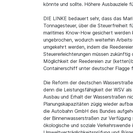
könnte und sollte. Höhere Ausbauziele f
DIE LINKE bedauert sehr, dass das Marit
Tonnagesteuer, über die Steuerfreiheit f
maritimes Know-How gesichert werden ko
ungebrochen, wodurch weiterhin Arbeits-
umgekehrt werden, indem die Reedereien
Steuererleichterungen müssen zukünftig 
Möglichkeit der Reedereien zur (ketten)b
Containerschiff unter deutscher Flagge fä
Die Reform der deutschen Wasserstraßen
denn die Leistungsfähigkeit der WSV als
Ausbau und Erhalt der Wasserstraßen nic
Planungskapazitäten zügig wieder aufba
die Autobahn GmbH des Bundes aufgehen,
der Binnenwasserstraßen zur Verfügung 
ökologische und soziale Verkehrswende 
Umweltverträglichkeitsprüfung und Bürger