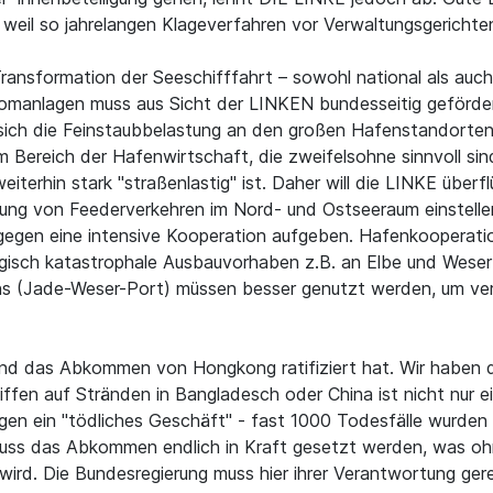
 weil so jahrelangen Klageverfahren vor Verwaltungsgericht
ransformation der Seeschifffahrt – sowohl national als auch 
omanlagen muss aus Sicht der LINKEN bundesseitig gefördert 
ich die Feinstaubbelastung an den großen Hafenstandorten n
m Bereich der Hafenwirtschaft, die zweifelsohne sinnvoll si
eiterhin stark "straßenlastig" ist. Daher will die LINKE über
rung von Feederverkehren im Nord- und Ostseeraum einstell
gegen eine intensive Kooperation aufgeben. Hafenkooperatio
gisch katastrophale Ausbauvorhaben z.B. an Elbe und Weser 
s (Jade-Weser-Port) müssen besser genutzt werden, um verk
nd das Abkommen von Hongkong ratifiziert hat. Wir haben d
iffen auf Stränden in Bangladesch oder China ist nicht nur 
en ein "tödliches Geschäft" - fast 1000 Todesfälle wurden in
 muss das Abkommen endlich in Kraft gesetzt werden, was oh
ird. Die Bundesregierung muss hier ihrer Verantwortung ger