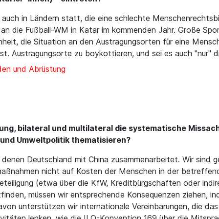
 auch in Ländern statt, die eine schlechte Menschenrechtsbil
n die Fußball-WM in Katar im kommenden Jahr. Große Sporte
heit, die Situation an den Austragungsorten für eine Mens
. Austragungsorte zu boykottieren, und sei es auch "nur" di
den und Abrüstung
ng, bilateral und multilateral die systematische Missac
und Umweltpolitik thematisieren?
denen Deutschland mit China zusammenarbeitet. Wir sind ge
aßnahmen nicht auf Kosten der Menschen in der betreffend
teiligung (etwa über die KfW, Kreditbürgschaften oder indir
attfinden, müssen wir entsprechende Konsequenzen ziehen, i
von unterstützen wir internationale Vereinbarungen, die d
vitäten lenken, wie die ILO-Konvention 169 über die Mitspr