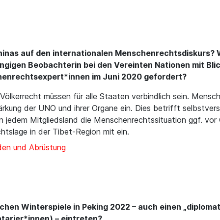
inas auf den internationalen Menschenrechtsdiskurs? W
igen Beobachterin bei den Vereinten Nationen mit Blic
henrechtsexpert*innen im Juni 2020 gefordert?
lkerrecht müssen für alle Staaten verbindlich sein. Menschen
ärkung der UNO und ihrer Organe ein. Dies betrifft selbstver
in jedem Mitgliedsland die Menschenrechtssituation ggf. vor 
tslage in der Tibet-Region mit ein.
den und Abrüstung
chen Winterspiele in Peking 2022 – auch einen „diploma
arier*innen) – eintreten?