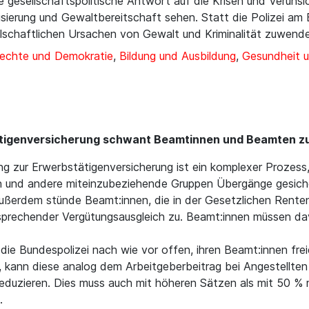
ne gesellschaftspolitische Antwort auf die Krisen und Verunsic
risierung und Gewaltbereitschaft sehen. Statt die Polizei 
sellschaftlichen Ursachen von Gewalt und Kriminalität zuwend
rechte und Demokratie
,
Bildung und Ausbildung
,
Gesundheit u
ätigenversicherung schwant Beamtinnen und Beamten zu
zur Erwerbstätigenversicherung ist ein komplexer Prozess, d
n und andere miteinzubeziehende Gruppen Übergänge gesic
ußerdem stünde Beamt:innen, die in der Gesetzlichen Renten
sprechender Vergütungsausgleich zu. Beamt:innen müssen da
ie Bundespolizei nach wie vor offen, ihren Beamt:innen freie
len, kann diese analog dem Arbeitgeberbeitrag bei Angestell
reduzieren. Dies muss auch mit höheren Sätzen als mit 50 %
.