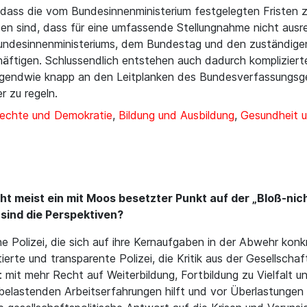
dass die vom Bundesinnenministerium festgelegten Fristen 
n sind, dass für eine umfassende Stellungnahme nicht ausrei
undesinnenministeriums, dem Bundestag und den zuständigen 
ftigen. Schlussendlich entstehen auch dadurch komplizierte
irgendwie knapp an den Leitplanken des Bundesverfassungsge
r zu regeln.
rechte und Demokratie
,
Bildung und Ausbildung
,
Gesundheit u
icht meist ein mit Moos besetzter Punkt auf der „Bloß-n
sind die Perspektiven?
ine Polizei, die sich auf ihre Kernaufgaben in der Abwehr kon
ntierte und transparente Polizei, die Kritik aus der Gesellscha
: mit mehr Recht auf Weiterbildung, Fortbildung zu Vielfalt un
belastenden Arbeitserfahrungen hilft und vor Überlastungen s