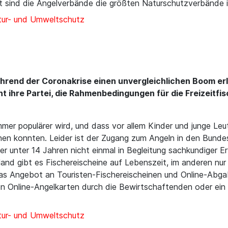
t sind die Angelverbände die größten Naturschutzverbände i
ur- und Umweltschutz
ährend der Coronakrise einen unvergleichlichen Boom er
t ihre Partei, die Rahmenbedingungen für die Freizeitfis
immer populärer wird, und dass vor allem Kinder und junge L
hen konnten. Leider ist der Zugang zum Angeln in den Bundes
r unter 14 Jahren nicht einmal in Begleitung sachkundiger E
nd gibt es Fischereischeine auf Lebenszeit, im anderen nur f
n. Das Angebot an Touristen-Fischereischeinen und Online-Ab
n Online-Angelkarten durch die Bewirtschaftenden oder ei
ur- und Umweltschutz