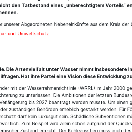
icht den Tatbestand eines „unberechtigtem Vorteils“ en
enennen.
er unserer Abgeordneten Nebeneinkünfte aus dem Kreis der 
ur- und Umweltschutz
ie. Die Artenvielfalt unter Wasser nimmt insbesondere 
ilfragen. Hat ihre Partei eine Vision diese Entwicklung
änder mit der Wasserrahmenrichtlinie (WRRL) im Jahr 2000 gee
hterung zu unterlassen. Die Ambitionen der letzten Bundesr
e Verlängerung bis 2027 beantragt werden musste. Um einen 
n der zuständigen Behörden erheblich gestärkt werden. Für F
erschutz darf kein Luxusgut sein. Schädliche Subventionen 
twortlich. Zum Beispiel wird allein schon aufgrund der Quecks
chemischer Zustand erreicht. Der Kohleausstieg muss auch d