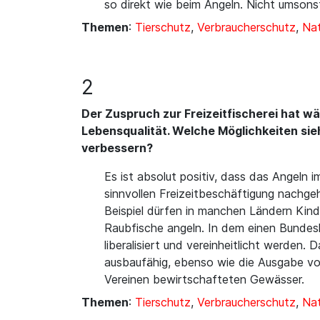
so direkt wie beim Angeln. Nicht umsons
Themen
:
Tierschutz
,
Verbraucherschutz
,
Nat
2
Der Zuspruch zur Freizeitfischerei hat w
Lebensqualität. Welche Möglichkeiten sieh
verbessern?
Es ist absolut positiv, dass das Angeln 
sinnvollen Freizeitbeschäftigung nachge
Beispiel dürfen in manchen Ländern Kinde
Raubfische angeln. In dem einen Bundesla
liberalisiert und vereinheitlicht werde
ausbaufähig, ebenso wie die Ausgabe vo
Vereinen bewirtschafteten Gewässer.
Themen
:
Tierschutz
,
Verbraucherschutz
,
Nat