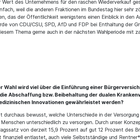
der Wert des Unternehmens für den raschen Wiederverkauf g
infach, weil die anderen Fraktionen im Bundestag hier sehr zö
en, das der Öffentlichkeit wenigstens einen Einblick in den
urde von CDU/CSU, SPD, AfD und FDP bei Enthaltung der Gr
diesem Thema gerne auch in der nächsten Wahlperiode mit za
der Wahl wird viel über die Einführung einer Bürgerversic
die Abschaffung bzw. Beibehaltung der dualen Krankenv
medizinischen Innovationen gewährleistet werden?
t durchaus bewusst, welche Unterschiede in der Versorgung
d, Menschen unterschiedlich zu versorgen. Durch unser Konzep
ragssatz von derzeit 15,9 Prozent auf gut 12 Prozent des B
finanziell entlastet, auch viele Selbstständige und Rentner