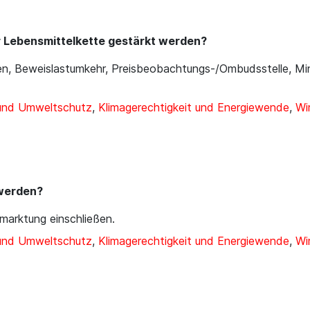
er Lebensmittelkette gestärkt werden?
ten, Beweislastumkehr, Preisbeobachtungs-/Ombudsstelle, M
 und Umweltschutz
,
Klimagerechtigkeit und Energiewende
,
Wi
 werden?
marktung einschließen.
 und Umweltschutz
,
Klimagerechtigkeit und Energiewende
,
Wi