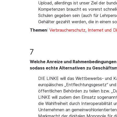
Upload, allerdings ist unser Ziel der bun
Kompetenzen braucht es vorerst schnell
Schulen gegeben sein (auch für Lehrperso
Gehälter gezahlt werden, die in einem s
Themen
:
Verbraucherschutz
,
Internet und Di
7
Welche Anreize und Rahmenbedingungen wo
sodass echte Alternativen zu Geschäftsm
DIE LINKE will das Wettbewerbs- und Ka
europäisches „Entflechtungsgesetz“ und e
öffentlichen Behörden zu teilen bzw. „D
LINKE will zudem den Einsatz sogenannte
die Wahlfreiheit durch Interoperabilität 
Unternehmen an gemeinwohlorientierten Zie
Markmacht der digitalen Monopole für di