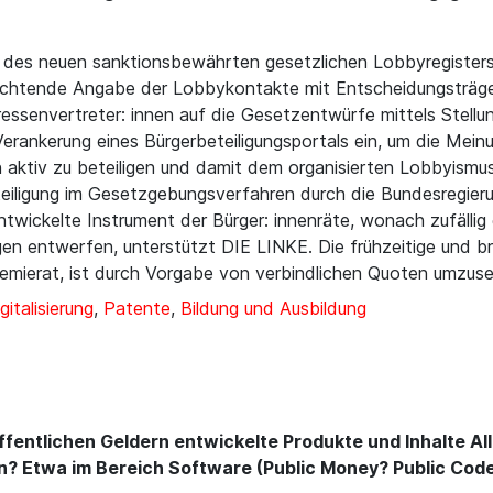
 des neuen sanktionsbewährten gesetzlichen Lobbyregisters ei
lichtende Angabe der Lobbykontakte mit Entscheidungsträger
essenvertreter: innen auf die Gesetzentwürfe mittels Stellu
 Verankerung eines Bürgerbeteiligungsportals ein, um die Me
aktiv zu beteiligen und damit dem organisierten Lobbyismu
eteiligung im Gesetzgebungsverfahren durch die Bundesregier
entwickelte Instrument der Bürger: innenräte, wonach zufälli
n entwerfen, unterstützt DIE LINKE. Die frühzeitige und breit
emierat, ist durch Vorgabe von verbindlichen Quoten umzus
gitalisierung
,
Patente
,
Bildung und Ausbildung
ffentlichen Geldern entwickelte Produkte und Inhalte All
? Etwa im Bereich Software (Public Money? Public Code