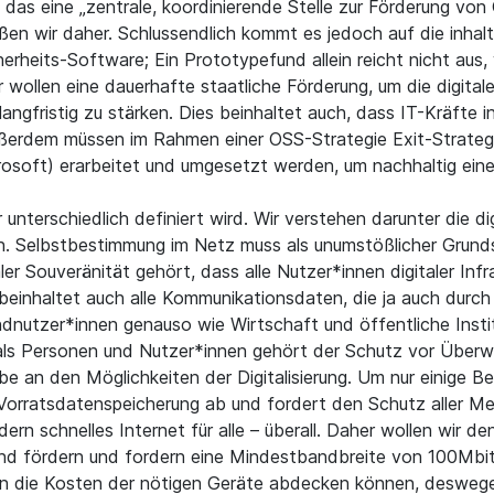
", das eine „zentrale, koordinierende Stelle zur Förderung v
üßen wir daher. Schlussendlich kommt es jedoch auf die inhal
heits-Software; Ein Prototypefund allein reicht nicht aus, w
r wollen eine dauerhafte staatliche Förderung, um die digit
angfristig zu stärken. Dies beinhaltet auch, dass IT-Kräfte in
ßerdem müssen im Rahmen einer OSS-Strategie Exit-Strateg
rosoft) erarbeitet und umgesetzt werden, um nachhaltig ein
der unterschiedlich definiert wird. Wir verstehen darunter die
en. Selbstbestimmung im Netz muss als unumstößlicher Grund
aler Souveränität gehört, dass alle Nutzer*innen digitaler I
s beinhaltet auch alle Kommunikationsdaten, die ja auch durc
ndnutzer*innen genauso wie Wirtschaft und öffentliche Insti
 als Personen und Nutzer*innen gehört der Schutz vor Überwa
be an den Möglichkeiten der Digitalisierung. Um nur einige B
 Vorratsdatenspeicherung ab und fordert den Schutz aller 
ern schnelles Internet für alle – überall. Daher wollen wir d
land fördern und fordern eine Mindestbandbreite von 100Mbit
 die Kosten der nötigen Geräte abdecken können, deswegen