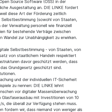
on Open Source Software (OSS) in der
tliche Ausgestaltung an. DIE LINKE fordert
eil diese Art der Förderung zeitlich
ale Selbstbestimmung (sowohl von Staaten,
 der Verwaltung personell wie finanziell
ien für bestehende Verträge zwischen
en Wandel zur Unabhängigkeit zu erwirken.
 digitale Selbstbestimmung - von Staaten, von
satz von staatlichem Handeln respektiert
nfrastrukturen davor geschützt werden, dass
h das Grundgesetz geschützt sind.
tutionen.
chung und der individuellen IT-Sicherheit
eispiele zu nennen: DIE LINKE lehnt
Menschen vor digitaler Massenüberwachung
en Glasfaserausbau mit Investitionen von 10
/s, die überall zur Verfügung stehen muss.
 fordern wir, dass niemand von weniger als