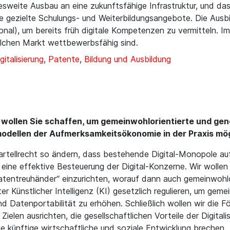
desweite Ausbau an eine zukunftsfähige Infrastruktur, und das
e gezielte Schulungs- und Weiterbildungsangebote. Die Ausb
nal), um bereits früh digitale Kompetenzen zu vermitteln. I
olchen Markt wettbewerbsfähig sind.
gitalisierung
,
Patente
,
Bildung und Ausbildung
llen Sie schaffen, um gemeinwohlorientierte und geno
odellen der Aufmerksamkeitsökonomie in der Praxis mö
rtellrecht so ändern, dass bestehende Digital-Monopole au
ine effektive Besteuerung der Digital-Konzerne. Wir wollen 
atentreuhänder“ einzurichten, worauf dann auch gemeinwohlo
r Künstlicher Intelligenz (KI) gesetzlich regulieren, um gem
und Datenportabilität zu erhöhen. Schließlich wollen wir die 
len ausrichten, die gesellschaftlichen Vorteile der Digitalis
e künftige wirtschaftliche und soziale Entwicklung brechen.