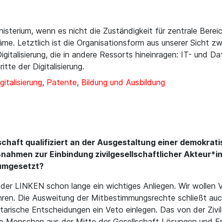
inisterium, wenn es nicht die Zuständigkeit für zentrale Ber
äme. Letztlich ist die Organisationsform aus unserer Sicht zwe
gitalisierung, die in andere Ressorts hineinragen: IT- und Da
tte der Digitalisierung.
gitalisierung
,
Patente
,
Bildung und Ausbildung
ellschaft qualifiziert an der Ausgestaltung einer demok
ßnahmen zur Einbindung zivilgesellschaftlicher Akteur*in
umgesetzt?
der LINKEN schon lange ein wichtiges Anliegen. Wir wollen V
en. Die Ausweitung der Mitbestimmungsrechte schließt auch 
arische Entscheidungen ein Veto einlegen. Das von der Zivil
te Menschen aus der Mitte der Gesellschaft Lösungen und Fr