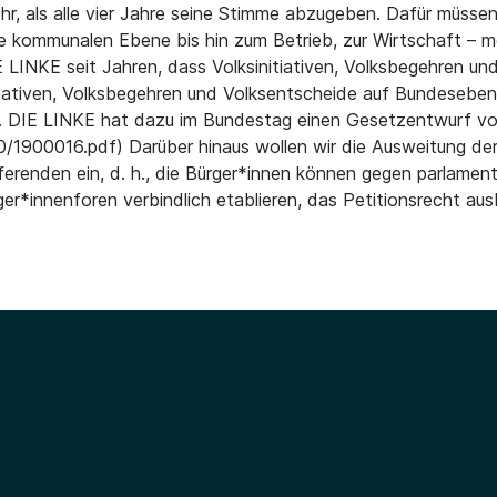
, als alle vier Jahre seine Stimme abzugeben. Dafür müssen 
ie kommunalen Ebene bis hin zum Betrieb, zur Wirtschaft – 
 LINKE seit Jahren, dass Volksinitiativen, Volksbegehren u
itiativen, Volksbegehren und Volksentscheide auf Bundesebe
n. DIE LINKE hat dazu im Bundestag einen Gesetzentwurf vor
0/1900016.pdf) Darüber hinaus wollen wir die Ausweitung de
ferenden ein, d. h., die Bürger*innen können gegen parlamen
ger*innenforen verbindlich etablieren, das Petitionsrecht au