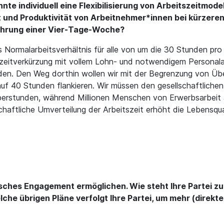
e individuell eine Flexibilisierung von Arbeitszeitmod
eit und Produktivität von Arbeitnehmer*innen bei kürzer
führung einer Vier-Tage-Woche?
s Normalarbeitsverhältnis für alle von um die 30 Stunden p
tszeitverkürzung mit vollem Lohn- und notwendigem Personala
den. Den Weg dorthin wollen wir mit der Begrenzung von Üb
uf 40 Stunden flankieren. Wir müssen den gesellschaftlichen 
berstunden, während Millionen Menschen von Erwerbsarbeit au
haftliche Umverteilung der Arbeitszeit erhöht die Lebensquali
ches Engagement ermöglichen. Wie steht Ihre Partei 
e übrigen Pläne verfolgt Ihre Partei, um mehr (direkte