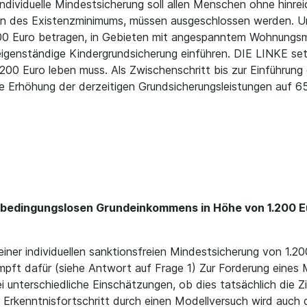
individuelle Mindestsicherung soll allen Menschen ohne hi
gen des Existenzminimums, müssen ausgeschlossen werden. U
.200 Euro betragen, in Gebieten mit angespanntem Wohnungsm
igenständige Kindergrundsicherung einführen. DIE LINKE setz
00 Euro leben muss. Als Zwischenschritt bis zur Einführung ei
ige Erhöhung der derzeitigen Grundsicherungsleistungen auf
es bedingungslosen Grundeinkommens in Höhe von 1.200 E
einer individuellen sanktionsfreien Mindestsicherung von 1.20
ft dafür (siehe Antwort auf Frage 1) Zur Forderung eines M
 unterschiedliche Einschätzungen, ob dies tatsächlich die Zi
Erkenntnisfortschritt durch einen Modellversuch wird auch de