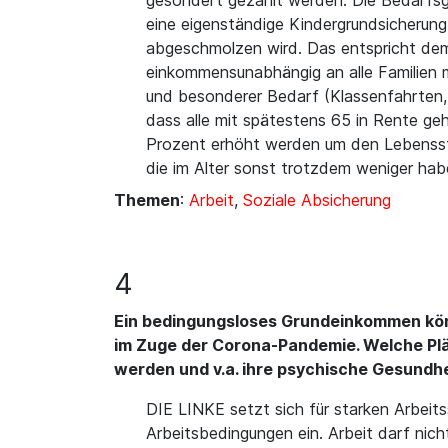
gesondert gezahlt werden. Die Bedarfsg
eine eigenständige Kindergrundsicherung
abgeschmolzen wird. Das entspricht dem 
einkommensunabhängig an alle Familien m
und besonderer Bedarf (Klassenfahrten, 
dass alle mit spätestens 65 in Rente g
Prozent erhöht werden um den Lebensstan
die im Alter sonst trotzdem weniger hab
Themen
:
Arbeit
,
Soziale Absicherung
4
Ein bedingungsloses Grundeinkommen könn
im Zuge der Corona-Pandemie. Welche Plän
werden und v.a. ihre psychische Gesundh
DIE LINKE setzt sich für starken Arbei
Arbeitsbedingungen ein. Arbeit darf nic