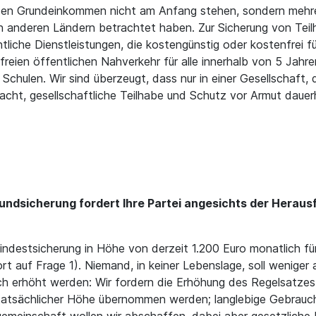
sen Grundeinkommen nicht am Anfang stehen, sondern mehrere
n anderen Ländern betrachtet haben. Zur Sicherung von Tei
tliche Dienstleistungen, die kostengünstig oder kostenfrei fü
eien öffentlichen Nahverkehr für alle innerhalb von 5 Jahre
 Schulen. Wir sind überzeugt, dass nur in einer Gesellschaft, 
ht, gesellschaftliche Teilhabe und Schutz vor Armut dauerh
ndsicherung fordert Ihre Partei angesichts der Herausf
indestsicherung in Höhe von derzeit 1.200 Euro monatlich f
auf Frage 1). Niemand, in keiner Lebenslage, soll weniger a
 erhöht werden: Wir fordern die Erhöhung des Regelsatzes
atsächlicher Höhe übernommen werden; langlebige Gebrauchsg