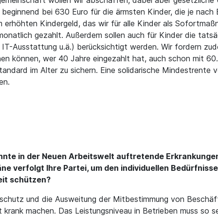
emeinschaft wollen wir abschaffen, dabei aber gesetzliche 
 beginnend bei 630 Euro für die ärmsten Kinder, die je nach
erhöhten Kindergeld, das wir für alle Kinder als Sofortmaß
onatlich gezahlt. Außerdem sollen auch für Kinder die tatsä
IT-Ausstattung u.ä.) berücksichtigt werden. Wir fordern zu
ehen können, wer 40 Jahre eingezahlt hat, auch schon mit 6
dard im Alter zu sichern. Eine solidarische Mindestrente vo
en.
te in der Neuen Arbeitswelt auftretende Erkrankungen
e verfolgt Ihre Partei, um den individuellen Bedürfnis
eit schützen?
tsschutz und die Ausweitung der Mitbestimmung von Beschäft
ht krank machen. Das Leistungsniveau in Betrieben muss so s