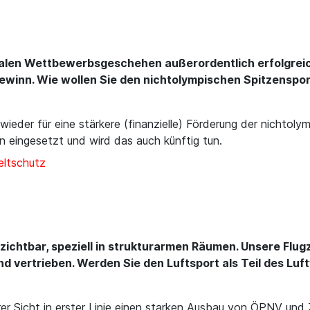
nalen Wettbewerbsgeschehen außerordentlich erfolgreich
gewinn. Wie wollen Sie den nichtolympischen Spitzenspo
ieder für eine stärkere (finanzielle) Förderung der nichtol
n eingesetzt und wird das auch künftig tun.
ltschutz
verzichtbar, speziell in strukturarmen Räumen. Unsere F
d vertrieben. Werden Sie den Luftsport als Teil des Luftv
r Sicht in erster Linie einen starken Ausbau von ÖPNV und 