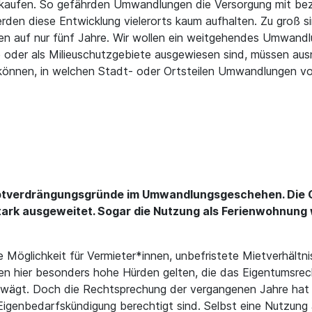
u kaufen. So gefährden Umwandlungen die Versorgung mit be
rden diese Entwicklung vielerorts kaum aufhalten. Zu groß 
gen auf nur fünf Jahre. Wir wollen ein weitgehendes Umwan
oder als Milieuschutzgebiete ausgewiesen sind, müssen aus
können, in welchen Stadt- oder Ortsteilen Umwandlungen 
ptverdrängungsgründe im Umwandlungsgeschehen. Die Gr
tark ausgeweitet. Sogar die Nutzung als Ferienwohnung 
e Möglichkeit für Vermieter*innen, unbefristete Mietverhält
en hier besonders hohe Hürden gelten, die das Eigentumsrec
bwägt. Doch die Rechtsprechung der vergangenen Jahre hat 
igenbedarfskündigung berechtigt sind. Selbst eine Nutzung a