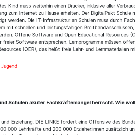
s Kind muss weiterhin einen Drucker, inklusive aller Verbrau
ang zum Internet zu Hause erhalten. Der DigitalPakt Schule 
igt werden. Die IT-Infrastruktur an Schulen muss durch Fachp
m mit schnellen und leistungsfähigen Breitbandanschlüssen
rden. Offene Software und Open Educational Resources (OE
r freier Software entsprechen. Lernprogramme müssen öffentl
ources (OER), das heißt freie Lehr- und Lernmaterialien mit
d Jugend
s und Schulen akuter Fachkräftemangel herrscht. Wie wo
g und Erziehung. DIE LINKE fordert eine Offensive des Bundes
100 000 Lehrkräfte und 200 000 Erzieher:innen zusätzlich und