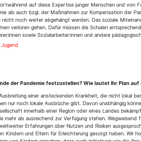
 fortwährend auf diese Expertise junger Menschen und von Fa
 als auch bzgl. der Maßnahmen zur Kompensation der Pand
 nicht noch weiter abgehängt werden. Das soziale Miteinan
en verloren gehen. Dafür müssen die Schulen entsprechend 
hrer:innen sowie Sozialarbeiter:innen und andere pädagogisc
d Jugend
Ende der Pandemie festzustellen? Wie lautet Ihr Plan au
Ausbreitung einer ansteckenden Krankheit, die nicht lokal be
en nur noch lokale Ausbrüche gibt. Davon unabhängig könne
sellschaft innerhalb einer Region oder eines Landes bekämpf
ile mehr als ausreichend zur Verfügung stehen. Wegweisend f
und weltweiter Erfahrungen über Nutzen und Risiken ausgesp
len Kindern und Eltern für Erleichterung gesorgt haben. Wir