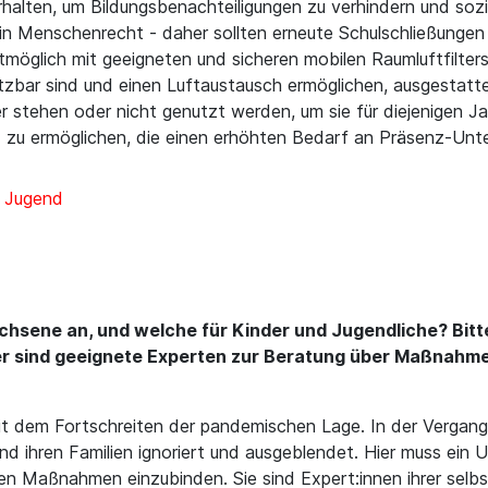
rhalten, um Bildungsbenachteiligungen zu verhindern und sozi
ein Menschenrecht - daher sollten erneute Schulschließunge
lstmöglich mit geeigneten und sicheren mobilen Raumluftfilt
zbar sind und einen Luftaustausch ermöglichen, ausgestatt
er stehen oder nicht genutzt werden, um sie für diejenigen J
 zu ermöglichen, die einen erhöhten Bedarf an Präsenz-Unte
d Jugend
sene an, und welche für Kinder und Jugendliche? Bitte 
r sind geeignete Experten zur Beratung über Maßnahmen
t dem Fortschreiten der pandemischen Lage. In der Vergang
nd ihren Familien ignoriert und ausgeblendet. Hier muss ein
den Maßnahmen einzubinden. Sie sind Expert:innen ihrer selb