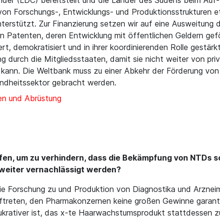
der (LDC) bereitstellt und die Länder des Südens beim Auf-
on Forschungs-, Entwicklungs- und Produktionsstrukturen 
terstützt. Zur Finanzierung setzen wir auf eine Ausweitung 
n Patenten, deren Entwicklung mit öffentlichen Geldern gef
t, demokratisiert und in ihrer koordinierenden Rolle gestärk
ung durch die Mitgliedsstaaten, damit sie nicht weiter von 
n kann. Die Weltbank muss zu einer Abkehr der Förderung von
ndheitssektor gebracht werden.
en und Abrüstung
ifen, um zu verhindern, dass die Bekämpfung von NTDs 
 weiter vernachlässigt werden?
e Forschung zu und Produktion von Diagnostika und Arzneimi
ftreten, den Pharmakonzernen keine großen Gewinne garanti
ukrativer ist, das x-te Haarwachstumsprodukt stattdessen zu