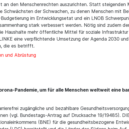
ent an den Menschenrechten auszurichten. Statt steigenden 
 die Schwächsten der Schwachen, zu denen Menschen mit Beh
B-Budgetierung im Entwicklungsetat und ein LNOB Schwerpunk
sammenhang stark verbessert werden. Nötig sind zudem der
e Haushalte mehr öffentliche Mittel für soziale Infrastruktu
IE LINKE eine verpflichtende Umsetzung der Agenda 2030 und
die es betrifft.
en und Abrüstung
Corona-Pandemie, um für alle Menschen weltweit eine ba
barrierefrei zugängliche und bezahlbare Gesundheitsversorgu
en (vgl. Bundestags-Antrag auf Drucksache 19/19485). DIE
ationaleinkommens (BNE) für die gesundheitsbezogene Entw