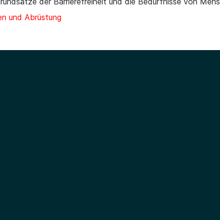
rundsätze der Barrierefreiheit und die Bedürfnisse von Men
en und Abrüstung