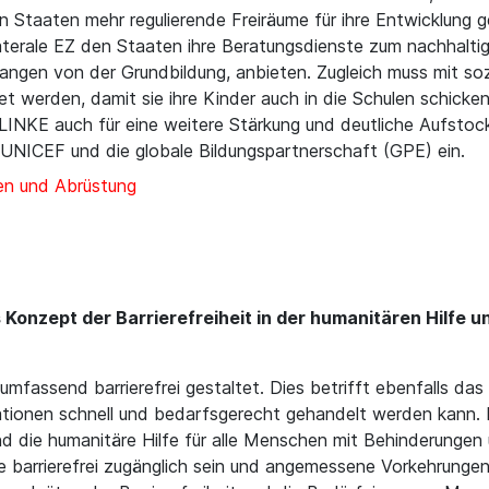
n Staaten mehr regulierende Freiräume für ihre Entwicklun
tilaterale EZ den Staaten ihre Beratungsdienste zum nachhalti
angen von der Grundbildung, anbieten. Zugleich muss mit so
et werden, damit sie ihre Kinder auch in die Schulen schicke
LINKE auch für eine weitere Stärkung und deutliche Aufstocku
NICEF und die globale Bildungspartnerschaft (GPE) ein.
en und Abrüstung
das Konzept der Barrierefreiheit in der humanitären Hilf
fassend barrierefrei gestaltet. Dies betrifft ebenfalls das 
tionen schnell und bedarfsgerecht gehandelt werden kann. D
d die humanitäre Hilfe für alle Menschen mit Behinderungen
le barrierefrei zugänglich sein und angemessene Vorkehrung