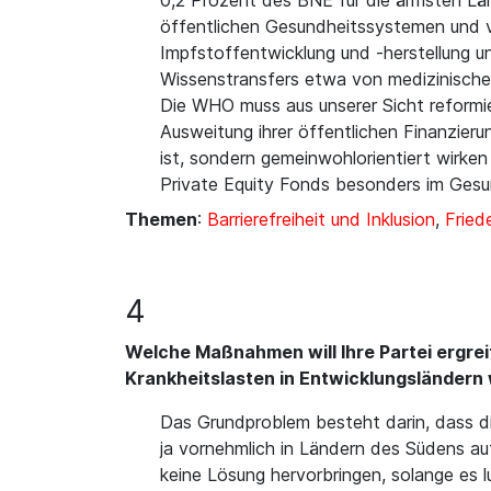
0,2 Prozent des BNE für die ärmsten Län
öffentlichen Gesundheitssystemen und v
Impfstoffentwicklung und -herstellung un
Wissenstransfers etwa von medizinische
Die WHO muss aus unserer Sicht reformier
Ausweitung ihrer öffentlichen Finanzier
ist, sondern gemeinwohlorientiert wirke
Private Equity Fonds besonders im Gesu
Themen
:
Barrierefreiheit und Inklusion
,
Fried
4
Welche Maßnahmen will Ihre Partei ergre
Krankheitslasten in Entwicklungsländern
Das Grundproblem besteht darin, dass di
ja vornehmlich in Ländern des Südens au
keine Lösung hervorbringen, solange es l