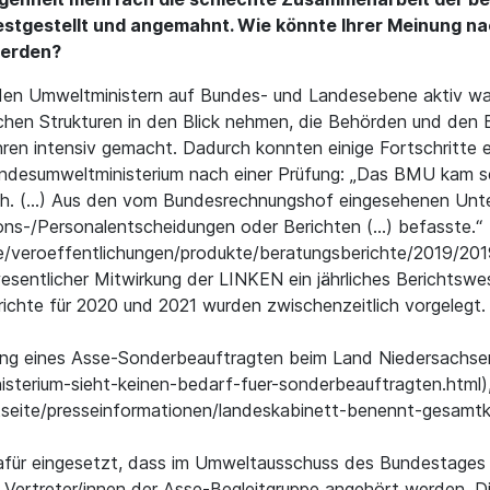
stgestellt und angemahnt. Wie könnte Ihrer Meinung na
erden?
 den Umweltministern auf Bundes- und Landesebene aktiv 
chen Strukturen in den Blick nehmen, die Behörden und den B
ren intensiv gemacht. Dadurch konnten einige Fortschritte er
desumweltministerium nach einer Prüfung: „Das BMU kam se
ch. (...) Aus den vom Bundesrechnungshof eingesehenen Unterl
ons-/Personalentscheidungen oder Berichten (...) befasste.“
veroeffentlichungen/produkte/beratungsberichte/2019/2019-
wesentlicher Mitwirkung der LINKEN ein jährliches Bericht
richte für 2020 und 2021 wurden zwischenzeitlich vorgelegt. 
ung eines Asse-Sonderbeauftragten beim Land Niedersachse
isterium-sieht-keinen-bedarf-fuer-sonderbeauftragten.html
tseite/presseinformationen/landeskabinett-benennt-gesamtko
dafür eingesetzt, dass im Umweltausschuss des Bundestages
Vertreter/innen der Asse-Begleitgruppe angehört werden. D