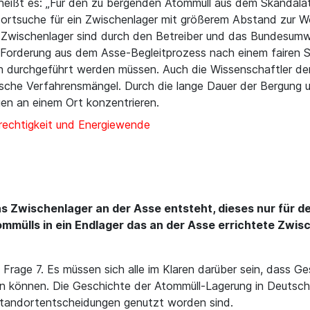
eißt es: „Für den zu bergenden Atommüll aus dem Skandalato
dortsuche für ein Zwischenlager mit größerem Abstand zur W
in Zwischenlager sind durch den Betreiber und das Bundesum
 Forderung aus dem Asse-Begleitprozess nach einem fairen 
durchgeführt werden müssen. Auch die Wissenschaftler der
sche Verfahrensmängel. Durch die lange Dauer der Bergung u
en an einem Ort konzentrieren.
rechtigkeit und Energiewende
 das Zwischenlager an der Asse entsteht, dieses nur für
mmülls in ein Endlager das an der Asse errichtete Zwis
 Frage 7. Es müssen sich alle im Klaren darüber sein, dass G
 können. Die Geschichte der Atommüll-Lagerung in Deutschla
 Standortentscheidungen genutzt worden sind.