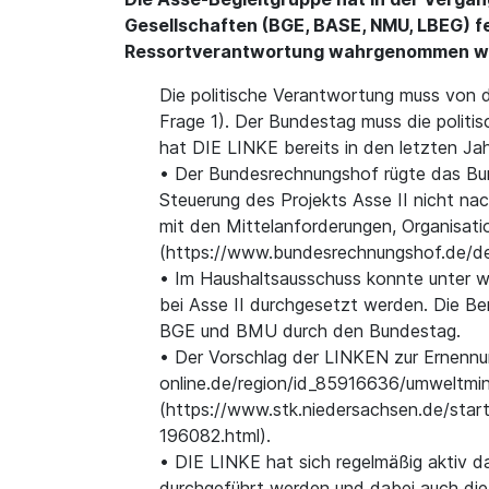
Gesellschaften (BGE, BASE, NMU, LBEG) fe
Ressortverantwortung wahrgenommen w
Die politische Verantwortung muss von
Frage 1). Der Bundestag muss die politis
hat DIE LINKE bereits in den letzten Jah
• Der Bundesrechnungshof rügte das Bun
Steuerung des Projekts Asse II nicht na
mit den Mittelanforderungen, Organisati
(https://www.bundesrechnungshof.de/de/
• Im Haushaltsausschuss konnte unter 
bei Asse II durchgesetzt werden. Die Be
BGE und BMU durch den Bundestag.
• Der Vorschlag der LINKEN zur Ernenn
online.de/region/id_85916636/umweltmin
(https://www.stk.niedersachsen.de/star
196082.html).
• DIE LINKE hat sich regelmäßig aktiv 
durchgeführt werden und dabei auch die 