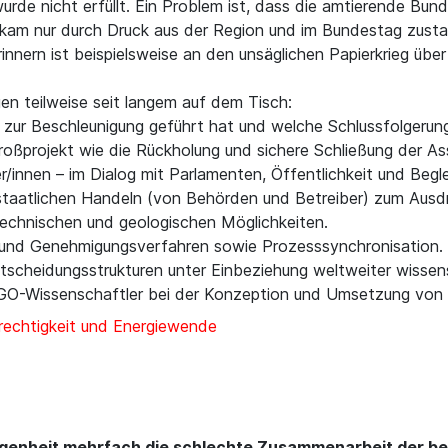
wurde nicht erfüllt. Ein Problem ist, dass die amtierende Bun
t kam nur durch Druck aus der Region und im Bundestag zusta
nnern ist beispielsweise an den unsäglichen Papierkrieg übe
gen teilweise seit langem auf dem Tisch:
zur Beschleunigung geführt hat und welche Schlussfolgerung
roßprojekt wie die Rückholung und sichere Schließung der A
r/innen – im Dialog mit Parlamenten, Öffentlichkeit und Begle
m staatlichen Handeln (von Behörden und Betreiber) zum Aus
technischen und geologischen Möglichkeiten.
s- und Genehmigungsverfahren sowie Prozesssynchronisation.
ntscheidungsstrukturen unter Einbeziehung weltweiter wissen
AGO-Wissenschaftler bei der Konzeption und Umsetzung von T
rechtigkeit und Energiewende
ngenheit mehrfach die schlechte Zusammenarbeit der be