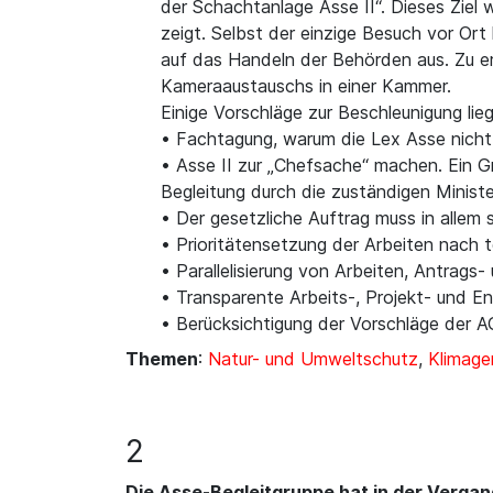
der Schachtanlage Asse II“. Dieses Ziel 
zeigt. Selbst der einzige Besuch vor Or
auf das Handeln der Behörden aus. Zu eri
Kameraaustauschs in einer Kammer.
Einige Vorschläge zur Beschleunigung lie
• Fachtagung, warum die Lex Asse nicht 
• Asse II zur „Chefsache“ machen. Ein G
Begleitung durch die zuständigen Ministe
• Der gesetzliche Auftrag muss in alle
• Prioritätensetzung der Arbeiten nach 
• Parallelisierung von Arbeiten, Antrag
• Transparente Arbeits-, Projekt- und E
• Berücksichtigung der Vorschläge der 
Themen
:
Natur- und Umweltschutz
,
Klimage
2
Die Asse-Begleitgruppe hat in der Verga