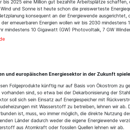
bis 2025 eine Million gut bezahlte Arbeitsplätze schaffen, d
Wind und Sonne ist heute schon die preiswerteste Energiequ
etzplanung konsequent an der Energiewende ausgerichtet, 
 der erneuerbaren Energien wollen wir bis 2030 mindestens 
Jahr mindestens 10 Gigawatt (GW) Photovoltaik, 7 GW Wind
nde
en und europäischen Energiesektor in der Zukunft spiel
sen Folgeprodukte künftig nur auf Basis von Ökostrom zu ge
 vorhanden sind, so etwa bei der Dekarbonisierung der Stahl
ktor soll sich sein Einsatz auf Energiespeicher mit Rückvers
udeheizungen mit Wasserstoff zu betreiben, lehnen wir ab. 
unden ist, muss, wo immer möglich, die direkte Nutzung d
ierenden Länder dadurch weder die eigene Energiewende verz
stoff aus Atomkraft oder fossilen Quellen lehnen wir ab.