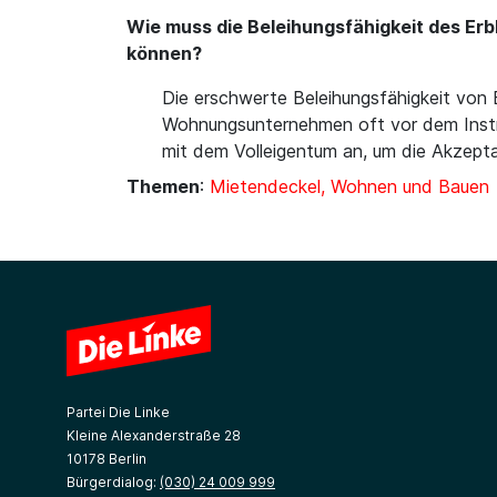
Wie muss die Beleihungsfähigkeit des Er
können?
Die erschwerte Beleihungsfähigkeit von
Wohnungsunternehmen oft vor dem Instru
mit dem Volleigentum an, um die Akzept
Themen
:
Mietendeckel, Wohnen und Bauen
Partei Die Linke
Kleine Alexanderstraße 28
10178 Berlin
Bürgerdialog:
(030) 24 009 999