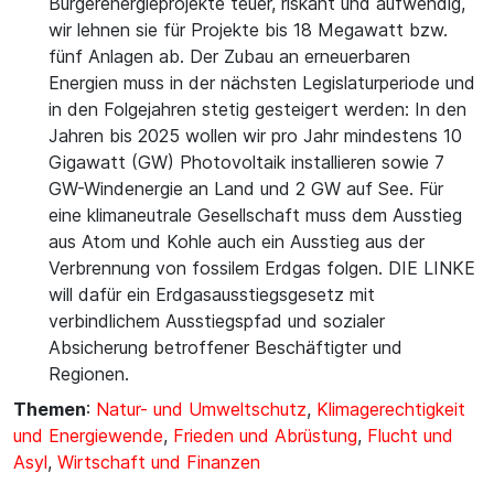
Bürgerenergieprojekte teuer, riskant und aufwendig,
wir lehnen sie für Projekte bis 18 Megawatt bzw.
fünf Anlagen ab. Der Zubau an erneuerbaren
Energien muss in der nächsten Legislaturperiode und
in den Folgejahren stetig gesteigert werden: In den
Jahren bis 2025 wollen wir pro Jahr mindestens 10
Gigawatt (GW) Photovoltaik installieren sowie 7
GW-Windenergie an Land und 2 GW auf See. Für
eine klimaneutrale Gesellschaft muss dem Ausstieg
aus Atom und Kohle auch ein Ausstieg aus der
Verbrennung von fossilem Erdgas folgen. DIE LINKE
will dafür ein Erdgasausstiegsgesetz mit
verbindlichem Ausstiegspfad und sozialer
Absicherung betroffener Beschäftigter und
Regionen.
Themen
:
Natur- und Umweltschutz
,
Klimagerechtigkeit
und Energiewende
,
Frieden und Abrüstung
,
Flucht und
Asyl
,
Wirtschaft und Finanzen