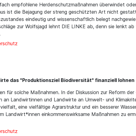
fach empfohlene Herdenschutzmaßnahmen überwindet oder/u
s ist die Bejagung der streng geschützten Art nicht gestattet
gszustandes eindeutig und wissenschaftlich belegt nachgew
schläge zur Wolfsjagd lehnt DIE LINKE ab, denn sie lenkt a
.
erschutz
rte das "Produktionsziel Biodiversität" finanziell lohne
en für solche Maßnahmen. In der Diskussion zur Reform der 
n an Landwirtinnen und Landwirte an Umwelt- und Klimakrite
falt, eine vielfältige Agrarstruktur und ein besserer Wasse
ik um Landwirt*innen einkommenswirksame Maßnahmen zu ermög
erschutz