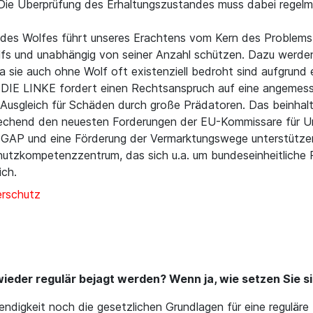
n. Die Überprüfung des Erhaltungszustandes muss dabei regel
 des Wolfes führt unseres Erachtens vom Kern des Problems 
olfs und unabhängig von seiner Anzahl schützen. Dazu werde
da sie auch ohne Wolf oft existenziell bedroht sind aufgrund ei
 DIE LINKE fordert einen Rechtsanspruch auf eine angemesse
usgleich für Schäden durch große Prädatoren. Das beinhal
rechend den neuesten Forderungen der EU-Kommissare für U
r GAP und eine Förderung der Vermarktungswege unterstützen
schutzkompetenzzentrum, das sich u.a. um bundeseinheitlich
ich.
erschutz
wieder regulär bejagt werden? Wenn ja, wie setzen Sie si
ndigkeit noch die gesetzlichen Grundlagen für eine reguläre