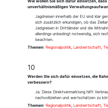
Wie wollen Sie sich dafür einsetzen, dass
unverhältnismäßigen Verwaltungsaufwan
Jagdreisen innerhalb der EU sind klar ge
sich zusätzlich erkundigen, ob das Ziell
Jadgreisen in Drittländer und die Mitna
allerdings unbedingt notwendig, sich re
beachten.
Themen
:
Regionalpolitik
,
Landwirtschaft
,
Ti
10
Werden SIe sich dafür einsetzen, die Ra
verbessern?
Ja. Diese Direktvermarktung hilft Verbr
nachvollziehen und wertschätzen zu kö
Themen
:
Regionalpolitik
,
Landwirtschaft
,
Ti