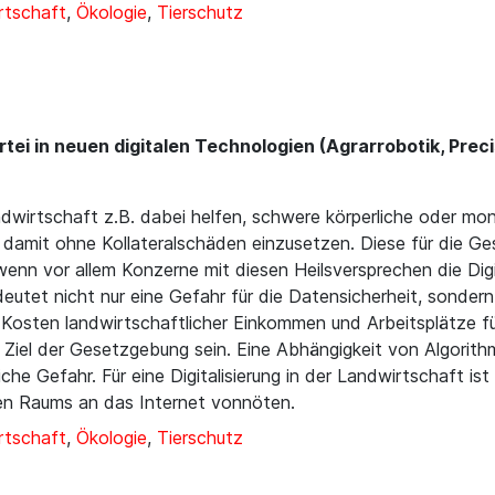
rtschaft
,
Ökologie
,
Tierschutz
ei in neuen digitalen Technologien (Agrarrobotik, Precisi
ndwirtschaft z.B. dabei helfen, schwere körperliche oder m
 damit ohne Kollateralschäden einzusetzen. Diese für die Ge
wenn vor allem Konzerne mit diesen Heilsversprechen die Digit
eutet nicht nur eine Gefahr für die Datensicherheit, sonde
 Kosten landwirtschaftlicher Einkommen und Arbeitsplätze f
iel der Gesetzgebung sein. Eine Abhängigkeit von Algorithm
che Gefahr. Für eine Digitalisierung in der Landwirtschaft is
hen Raums an das Internet vonnöten.
rtschaft
,
Ökologie
,
Tierschutz