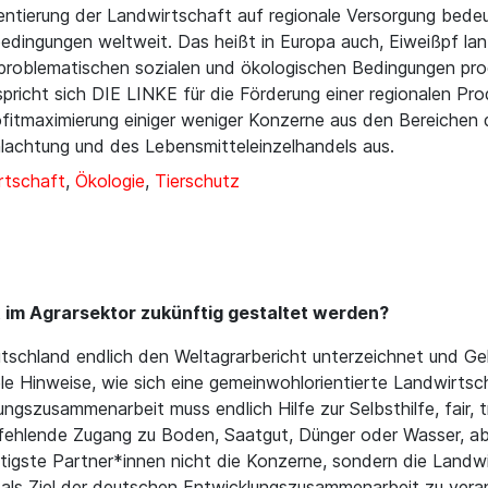
ientierung der Landwirtschaft auf regionale Versorgung bed
edingungen weltweit. Das heißt in Europa auch, Eiweißpf la
ter problematischen sozialen und ökologischen Bedingungen p
spricht sich DIE LINKE für die Förderung einer regionalen Pr
ofitmaximierung einiger weniger Konzerne aus den Bereichen
hlachtung und des Lebensmitteleinzelhandels aus.
rtschaft
,
Ökologie
,
Tierschutz
 im Agrarsektor zukünftig gestaltet werden?
tschland endlich den Weltagrarbericht unterzeichnet und Gel
viele Hinweise, wie sich eine gemeinwohlorientierte Landwirts
gszusammenarbeit muss endlich Hilfe zur Selbsthilfe, fair, t
ehlende Zugang zu Boden, Saatgut, Dünger oder Wasser, ab
htigste Partner*innen nicht die Konzerne, sondern die Landw
 als Ziel der deutschen Entwicklungszusammenarbeit zu veran