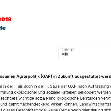
2019
de
Themen
insamen Agrarpolitik (GAP) in Zukunft ausgestaltet wer
 in der I. als auch in der II. Säule der GAP nach Auffassun
Erfüllung ökologischer und sozialer Kriterien gekoppelt werde
 besonders wichtige soziale und ökologische Leistungen verpf
 und damit flächendeckend wirken können. Landwirtschaftsfr
il dieses Geschäftsmodell keine Gemeinwohlorientierung sic