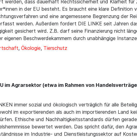
werden, dass dauerhaft Rechtssicherheit und Klarheit für 
*innen in der EU besteht. Es braucht eine klare Definition 
 Züchtungsverfahren und eine angemessene Begrenzung der 
erfasst werden. Außerdem fordert DIE LINKE seit Jahren d
gkeit gesichert wird. Z.B. darf seine Finanzierung nicht lä
der eigenen Beschwerdekammern durch unabhängige Instanze
rtschaft
,
Ökologie
,
Tierschutz
EU im Agrarsektor (etwa im Rahmen von Handelsverträgen
NKEN immer sozial und ökologisch verträglich für alle Betei
owohl im exportierenden als auch im importierenden Land kei
ürfen. Ethische und Nachhaltigkeitsstandards dürfen gerade
delshemmnisse bewertet werden. Das spricht dafür, den Ag
ändnisse im Industrie- und Dienstleistungssektor auf Kost