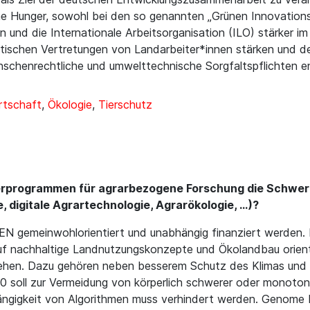
 Hunger, sowohl bei den so genannten „Grünen Innovationsz
n und die Internationale Arbeitsorganisation (ILO) stärker im
itischen Vertretungen von Landarbeiter*innen stärken und 
enschenrechtliche und umwelttechnische Sorgfaltspflichten
rtschaft
,
Ökologie
,
Tierschutz
örderprogrammen für agrarbezogene Forschung die Schwer
digitale Agrartechnologie, Agrarökologie, ...)?
EN gemeinwohlorientiert und unabhängig finanziert werden.
g auf nachhaltige Landnutzungskonzepte und Ökolandbau orie
en. Dazu gehören neben besserem Schutz des Klimas und de
.0 soll zur Vermeidung von körperlich schwerer oder monoto
ngigkeit von Algorithmen muss verhindert werden. Genome 