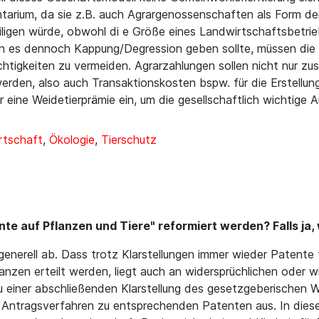
entarium, da sie z.B. auch Agrargenossenschaften als Form 
ligen würde, obwohl di e Größe eines Landwirtschaftsbetrie
n es dennoch Kappung/Degression geben sollte, müssen die S
tigkeiten zu vermeiden. Agrarzahlungen sollen nicht nur zus
rden, also auch Transaktionskosten bspw. für die Erstellun
r eine Weidetierprämie ein, um die gesellschaftlich wichtige
rtschaft
,
Ökologie
,
Tierschutz
nte auf Pflanzen und Tiere" reformiert werden? Falls ja,
enerell ab. Dass trotz Klarstellungen immer wieder Patente 
nzen erteilt werden, liegt auch an widersprüchlichen oder wi
 einer abschließenden Klarstellung des gesetzgeberischen Wil
 Antragsverfahren zu entsprechenden Patenten aus. In dieser