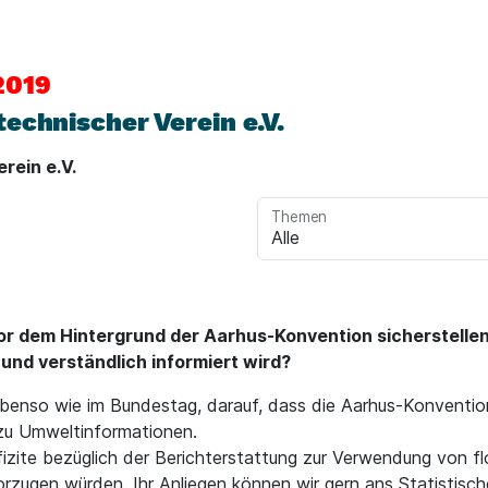
2019
echnischer Verein e.V.
rein e.V.
Themen
or dem Hintergrund der Aarhus-Konvention sicherstellen
g und verständlich informiert wird?
benso wie im Bundestag, darauf, dass die Aarhus-Konventio
 zu Umweltinformationen.
fizite bezüglich der Berichterstattung zur Verwendung von f
orzugen würden. Ihr Anliegen können wir gern ans Statistisc