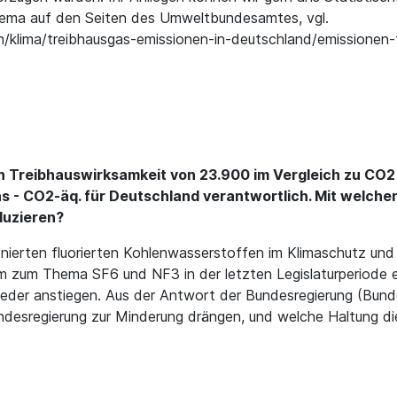
hema auf den Seiten des Umweltbundesamtes, vgl.
lima/treibhausgas-emissionen-in-deutschland/emissionen-fl
ven Treibhauswirksamkeit von 23.900 im Vergleich zu CO
s - CO2-äq. für Deutschland verantwortlich. Mit welchen
duzieren?
nierten fluorierten Kohlenwasserstoffen im Klimaschutz und
zum Thema SF6 und NF3 in der letzten Legislaturperiode eine
ieder anstiegen. Aus der Antwort der Bundesregierung (Bun
ndesregierung zur Minderung drängen, und welche Haltung d