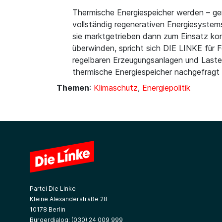
Thermische Energiespeicher werden – ge
vollständig regenerativen Energiesystem
sie marktgetrieben dann zum Einsatz ko
überwinden, spricht sich DIE LINKE für 
regelbaren Erzeugungsanlagen und Last
thermische Energiespeicher nachgefragt
Themen
:
Klimaschutz
,
Energiepolitik
Partei Die Linke
Kleine Alexanderstraße 28
10178 Berlin
Bürgerdialog:
(030) 24 009 999