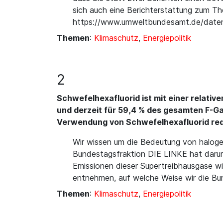
sich auch eine Berichterstattung zum T
https://www.umweltbundesamt.de/daten/k
Themen
:
Klimaschutz
,
Energiepolitik
2
Schwefelhexafluorid ist mit einer relati
und derzeit für 59,4 % des gesamten F-Ga
Verwendung von Schwefelhexafluorid re
Wir wissen um die Bedeutung von haloge
Bundestagsfraktion DIE LINKE hat darum 
Emissionen dieser Supertreibhausgase w
entnehmen, auf welche Weise wir die Bu
Themen
:
Klimaschutz
,
Energiepolitik