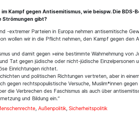
im Kampf gegen Antisemitismus, wie beispw. Die BDS-B
e Strömungen gibt?
 und -extremer Parteien in Europa nehmen antisemitische Ge
on wollen wir in die Pflicht nehmen, den Kampf gegen den An
ismus und damit gegen »eine bestimmte Wahrnehmung von Jud
und Tat gegen jüdische oder nicht-jüdische Einzelpersonen 
öse Einrichtungen richtet.
sschichten und politischen Richtungen vertreten, aber in eine
auch gegen rechtspopulistische Versuche, Muslim*innen gege
er die Verbrechen des Faschismus als auch über antisemitisch
ernetzung und Bildung ein.“
Menschenrechte
,
Außenpolitik
,
Sicherheitspolitik