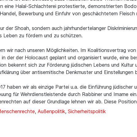
en eine Halal-Schlachterei protestierte, demonstrierten Bo
 Handel, Bewerbung und Einfuhr von geschächtetem Fleisch n
nur der Shoah, sondern auch jahrhundertelanger Diskriminier
es Leben zu fördern und zu schützen.
rn wir nach unseren Möglichkeiten. Im Koalitionsvertrag von
t, in der der Holocaust geplant und organisiert wurde, eine 
ition bekennt sich zur Förderung jüdischen Lebens und Kultur
e Aufklärung über antisemitische Denkmuster und Einstellunge
aben wir als einzige Partei u.a. die Einführung jüdischer u
euung für Wehrdienstleistende durch Rabbiner und Imame ein.
nrechten auf dieser Grundlage lehnen wir ab. Diese Positio
Menschenrechte
,
Außenpolitik
,
Sicherheitspolitik