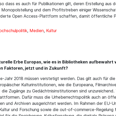
o dass es auch für Publikationen gilt, deren Erstellung aus d
Monopolstellung und dem Profitstreben einiger Wissenschaf
rderte Open Access-Plattform schaffen, damit öffentliche P
chschulpolitik
,
Medien
,
Kultur
turelle Erbe Europas, wie es in Bibliotheken aufbewahrt w
 Faktoren, jetzt und in Zukunft?
e-Jahr 2018 müssen verstetigt werden. Das gilt auch für di
opäischer Kulturinstitutionen, wie die Europeana, Filmarchiv
d die Zugänge zu Gedächtnisinstitutionen sind unzureichend.
lattformen. Dafür muss die Urheberrechtspolitik auch an öffen
een und Archiven ausgerichtet werden. Im Rahmen der EU-Urh
Kultur und Forschung sowie die out-of-commerce-Regelung 
el für die Speicherung, Kulturforschung, die digitale Präse