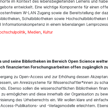
Lernorte im Kontext des lebensbegleitenden Lernens und habe
gebote entwickelt. Eine wichtige Komponente für einen offe
 kostenfreiem W-LAN Zugang sowie die Bereitstellung der da
 Bibliotheken, Schulbibliotheken sowie Hochschulbibliotheken
nd Informationskompetenz in einem lebenslangen Lernprozess
chschulpolitik
,
Medien
,
Kultur
 und seine Bibliotheken im Bereich Open Science weltwei
tlich finanzierten Forschungsarbeiten offen zugänglich 
bergang zu Open-Access und zur Erhöhung dessen Akzeptanz.
essern, um Anreizsysteme für Wissenschaftler*innen zu scha
onds. Ebenso sollen die wissenschaftlichen Bibliotheken fina
u ermöglichen und diese innerhalb der Organisation zu be
rnisierung des Urheberrechts ein. Wir wollen klare und einfa
Access-Publikations- und -Verlagsmodelle erleichtern. Ebens