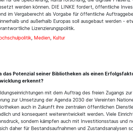
esetzt werden können. DIE LINKE fordert, öffentliche Inves
end im Vergaberecht als Vorgabe für öffentliche Auftraggebe
 innerhalb und außerhalb Europas soll ausgebaut werden - e
antwortliche Lizenzierungspolitik.
chschulpolitik
,
Medien
,
Kultur
 das Potenzial seiner Bibliotheken als einen Erfolgsfakt
twicklung erkennt?
ildungseinrichtungen mit dem Auftrag des freien Zugangs zur 
erung zur Umsetzung der Agenda 2030 der Vereinten Nationen
liotheken auch in Zukunft ihre zentralen öffentlichen Dienstl
ndlich und konsequent weiterentwickelt werden. Viele Einrich
nsdruck, sondern kämpfen auch mit Investitionsstaus und 
ich daher für Bestandsaufnahmen und Zustandsanalysen so