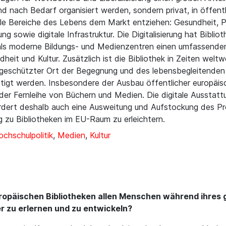
d nach Bedarf organisiert werden, sondern privat, in öffent
rale Bereiche des Lebens dem Markt entziehen: Gesundheit, P
 sowie digitale Infrastruktur. Die Digitalisierung hat Biblio
 als moderne Bildungs- und Medienzentren einen umfassenden
heit und Kultur. Zusätzlich ist die Bibliothek in Zeiten welt
nd geschützter Ort der Begegnung und des lebensbegleitenden
igt werden. Insbesondere der Ausbau öffentlicher europäisch
 der Fernleihe von Büchern und Medien. Die digitale Ausstatt
rdert deshalb auch eine Ausweitung und Aufstockung des Pro
 zu Bibliotheken im EU-Raum zu erleichtern.
chschulpolitik
,
Medien
,
Kultur
uropäischen Bibliotheken allen Menschen während ihres 
er zu erlernen und zu entwickeln?