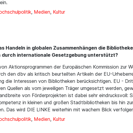
ein.
chschulpolitik
,
Medien
,
Kultur
pas Handeln in globalen Zusammenhängen die Bibliothek
 durch internationale Gesetzgebung unterstützt?
g von Aktionsprogrammen der Europäischen Kommission zur We
ch den dbv als kritisch beurteilten Artikeln der EU-Urheberr
die Interessen von Bibliotheken berücksichtigen. EU - Dritt
eren Quellen als vom jeweiligen Träger umgesetzt werden, g
ndbreite von Förderprojekten ist dabei sehr eindrucksvoll: 
nkompetenz in kleinen und großen Stadtbibliotheken bis hin
n. Das wird DIE LINKE weiterhin mit wachem Blick verfolge
chschulpolitik
,
Medien
,
Kultur