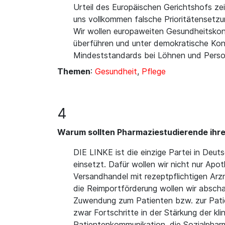
Urteil des Europäischen Gerichtshofs ze
uns vollkommen falsche Prioritätensetzu
Wir wollen europaweiten Gesundheitskonze
überführen und unter demokratische Kont
Mindeststandards bei Löhnen und Person
Themen
:
Gesundheit
,
Pflege
4
Warum sollten Pharmaziestudierende ihre
DIE LINKE ist die einzige Partei in Deut
einsetzt. Dafür wollen wir nicht nur Apo
Versandhandel mit rezeptpflichtigen Arz
die Reimportförderung wollen wir abscha
Zuwendung zum Patienten bzw. zur Patien
zwar Fortschritte in der Stärkung der kl
Patientenkommunikation, die Sozialpharm