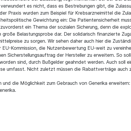
o verwundert es nicht, dass es Bestrebungen gibt, die Zulassu
er Praxis wurden zum Beispiel für Krebsarzneimittel die Zul
ndheitspolitische Gewichtung ein: Die Patientensicherheit mus
t zuvorderst ein Thema der sozialen Sicherung, denn die exp
ine große Belastungsprobe dar. Der solidarisch finanzierte Z
mittelpreise zu sorgen. Wir sehen daher auch hier die Zuständi
 EU-Kommission, die Nutzenbewertung EU-weit zu vereinheit
en Sicherstellungsauftrag der Hersteller zu erweitern. So so
orden sind, durch Bußgelder geahndet werden. Auch soll ein
e umfasst. Nicht zuletzt müssen die Rabattverträge auch z
n und die Möglichkeit zum Gebrauch von Generika erweitern:
nerika.