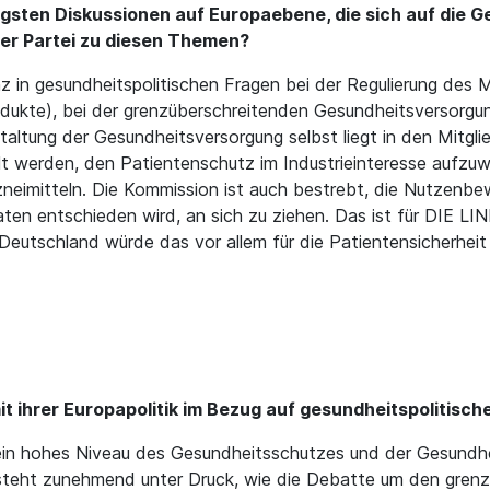
tigsten Diskussionen auf Europaebene, die sich auf die G
rer Partei zu diesen Themen?
 in gesundheitspolitischen Fragen bei der Regulierung de
rodukte), bei der grenzüberschreitenden Gesundheitsversorg
staltung der Gesundheitsversorgung selbst liegt in den Mitg
 werden, den Patientenschutz im Industrieinteresse aufzuwe
rzneimitteln. Die Kommission ist auch bestrebt, die Nutzenbe
ten entschieden wird, an sich zu ziehen. Das ist für DIE LINKE
n Deutschland würde das vor allem für die Patientensicherhe
mit ihrer Europapolitik im Bezug auf gesundheitspolitis
 ein hohes Niveau des Gesundheitsschutzes und der Gesundhe
 steht zunehmend unter Druck, wie die Debatte um den gre