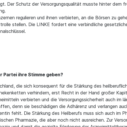
igt. Der Schutz der Versorgungsqualität musste hinter dem fr
ng.
rnen regulieren und ihnen verbieten, an die Börsen zu gehen
rolle stellen. Die LINKE fordert eine verbindliche gesetzl
alschlüssel.
r Partei ihre Stimme geben?
schland, die sich konsequent für die Stärkung des heilberufl
thekenketten verhindern, erst Recht in der Hand großer Kapi
neimitteln verbieten und die Versorgungssicherheit auch im l
ffen, denn sie beschädigen die Adhärenz und verlangen auch i
tin fehlt. Die Stärkung des Heilberufs muss sich auch im P
inischen Pharmazie, die aber noch nicht ausreichen. Zur Vers
azie und damit die gezielte Förderung der Arzneimittelthera