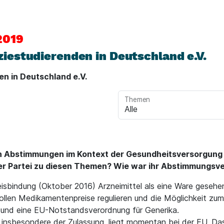
2019
estudierenden in Deutschland e.V.
n in Deutschland e.V.
Themen
en Abstimmungen im Kontext der Gesundheitsversorgung 
hrer Partei zu diesen Themen? Wie war ihr Abstimmungsv
eisbindung (Oktober 2016) Arzneimittel als eine Ware geseh
wollen Medikamentenpreise regulieren und die Möglichkeit zu
 und eine EU-Notstandsverordnung für Generika.
 insbesondere der Zulassung, liegt momentan bei der EU. Das 