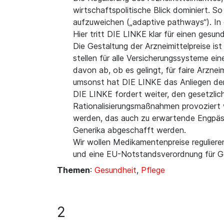
wirtschaftspolitische Blick dominiert. S
aufzuweichen („adaptive pathways“). In d
Hier tritt DIE LINKE klar für einen gesu
Die Gestaltung der Arzneimittelpreise is
stellen für alle Versicherungssysteme e
davon ab, ob es gelingt, für faire Arznei
umsonst hat DIE LINKE das Anliegen der
DIE LINKE fordert weiter, den gesetzlich
Rationalisierungsmaßnahmen provoziert w
werden, das auch zu erwartende Engpäss
Generika abgeschafft werden.
Wir wollen Medikamentenpreise reguliere
und eine EU-Notstandsverordnung für Ge
Themen
:
Gesundheit
,
Pflege
2