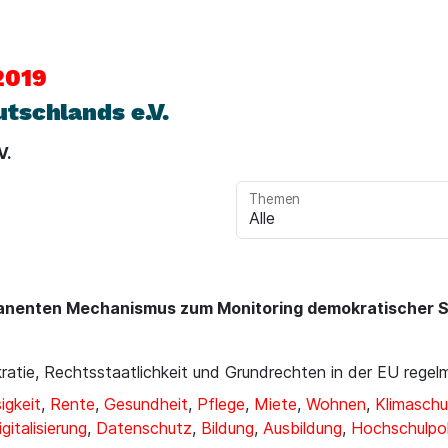
2019
tschlands e.V.
V.
Themen
manenten Mechanismus zum Monitoring demokratischer S
atie, Rechtsstaatlichkeit und Grundrechten in der EU regelm
igkeit
,
Rente
,
Gesundheit
,
Pflege
,
Miete
,
Wohnen
,
Klimaschu
igitalisierung
,
Datenschutz
,
Bildung
,
Ausbildung
,
Hochschulpol