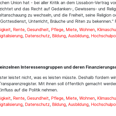
chen Union hat - bei aller Kritik an dem Lissabon-Vertrag v
ichtet und das Recht auf Gedanken-, Gewissens- und Religio
Weltanschauung zu wechseln, und die Freiheit, seine Religio
 Gottesdienst, Unterricht, Bräuche und Riten zu bekennen.“ F
igkeit
,
Rente
,
Gesundheit
,
Pflege
,
Miete
,
Wohnen
,
Klimaschu
igitalisierung
,
Datenschutz
,
Bildung
,
Ausbildung
,
Hochschulpol
einzelnen Interessensgruppen und deren Finanzierungsq
ter leistet nicht, was es leisten müsste. Deshalb fordern wir
 Transparenzregister. Mit ihnen soll öffentlich gemacht wer
fluss auf die Politik nehmen.
igkeit
,
Rente
,
Gesundheit
,
Pflege
,
Miete
,
Wohnen
,
Klimaschu
igitalisierung
,
Datenschutz
,
Bildung
,
Ausbildung
,
Hochschulpol