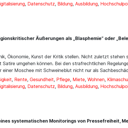
igitalisierung
,
Datenschutz
,
Bildung
,
Ausbildung
,
Hochschulpol
igionskritischer Äußerungen als „Blasphemie“ oder „Bele
hik, Ökonomie, Kunst der Kritik stellen. Nicht zuletzt stehen
t Satire umgehen können. Bei den strafrechtlichen Regelung
 einer Moschee mit Schweineblut nicht nur als Sachbeschäd
igkeit
,
Rente
,
Gesundheit
,
Pflege
,
Miete
,
Wohnen
,
Klimaschu
igitalisierung
,
Datenschutz
,
Bildung
,
Ausbildung
,
Hochschulpol
eines systematischen Monitorings von Pressefreiheit, Me