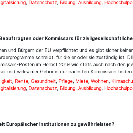
igitalisierung
,
Datenschutz
,
Bildung
,
Ausbildung
,
Hochschulpol
Beauftragten oder Kommissars für zivilgesellschaftlich
nen und Bürgern der EU verpflichtet und es gibt sicher keinen
rderprogramme schreibt, für die er oder sie zuständig ist. 
missars-Posten im Herbst 2019 wie stets auch nach den jewe
esser und wirksamer Gehör in der nächsten Kommission finden
igkeit
,
Rente
,
Gesundheit
,
Pflege
,
Miete
,
Wohnen
,
Klimaschu
igitalisierung
,
Datenschutz
,
Bildung
,
Ausbildung
,
Hochschulpol
eit Europäischer Institutionen zu gewährleisten?