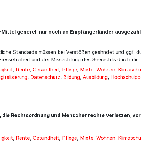
-Mittel generell nur noch an Empfängerländer ausgezah
liche Standards müssen bei Verstößen geahndet und ggf. d
Pressefreiheit und der Missachtung des Seerechts durch die 
igkeit
,
Rente
,
Gesundheit
,
Pflege
,
Miete
,
Wohnen
,
Klimaschu
igitalisierung
,
Datenschutz
,
Bildung
,
Ausbildung
,
Hochschulpol
n, die Rechtsordnung und Menschenrechte verletzen, vo
igkeit
,
Rente
,
Gesundheit
,
Pflege
,
Miete
,
Wohnen
,
Klimaschu