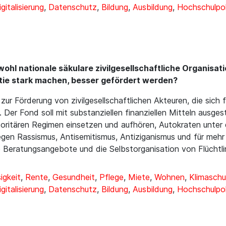
igitalisierung
,
Datenschutz
,
Bildung
,
Ausbildung
,
Hochschulpol
ohl nationale säkulare zivilgesellschaftliche Organisat
atie stark machen, besser gefördert werden?
zur Förderung von zivilgesellschaftlichen Akteuren, die sich
 Der Fond soll mit substanziellen finanziellen Mitteln ausge
utoritären Regimen einsetzen und aufhören, Autokraten unter 
 gegen Rassismus, Antisemitismus, Antiziganismus und für mehr
 Beratungsangebote und die Selbstorganisation von Flüchtli
igkeit
,
Rente
,
Gesundheit
,
Pflege
,
Miete
,
Wohnen
,
Klimaschu
igitalisierung
,
Datenschutz
,
Bildung
,
Ausbildung
,
Hochschulpol