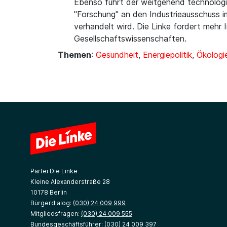
Ebenso führt der weitgehend technologis
"Forschung" an den Industrieausschuss i
verhandelt wird. Die Linke fordert mehr
Gesellschaftswissenschaften.
Themen
:
Gesundheit
,
Energiepolitik
,
Ökologi
Partei Die Linke
Kleine Alexanderstraße 28
10178 Berlin
Bürgerdialog:
(030) 24 009 999
Mitgliedsfragen:
(030) 24 009 555
Bundesgeschäftsführer:
(030) 24 009 397